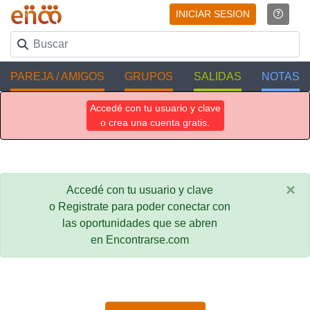
INICIAR SESION
PAREJA / AMIGOS
GRUPOS
SALIDAS
NOTAS
Accedé con tu usuario y clave
o crea una cuenta gratis.
×
Accedé con tu usuario y clave
o Registrate para poder conectar con
las oportunidades que se abren
en Encontrarse.com