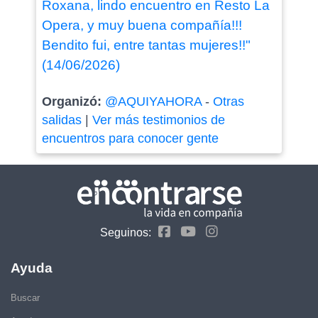
Roxana, lindo encuentro en Resto La
Opera, y muy buena compañía!!!
Bendito fui, entre tantas mujeres!!"
(14/06/2026)
Organizó:
@AQUIYAHORA
-
Otras
salidas
|
Ver más testimonios de
encuentros para conocer gente
Seguinos:
Ayuda
Buscar