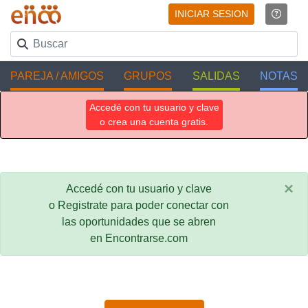
INICIAR SESION
PAREJA / AMIGOS
GRUPOS
SALIDAS
NOTAS
Accedé con tu usuario y clave
o crea una cuenta gratis.
×
Accedé con tu usuario y clave
o Registrate para poder conectar con
las oportunidades que se abren
en Encontrarse.com