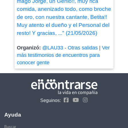
mago Jorge, un Genio!!, muy rica
comida, anenizado todo, como broche
de oro, con nuestra cantante, Betita!!
Muy atento el dueño y el Personal del
resto! Y gracias, ..." (21/05/2026)
Organizó:
@LAU33
-
Otras salidas
|
Ver
más testimonios de encuentros para
conocer gente
Seguinos:
Ayuda
Buscar