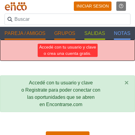
INICIAR SESION
PAREJA / AMIGOS
GRUPOS
SALIDAS
NOTAS
Accedé con tu usuario y clave
o crea una cuenta gratis.
×
Accedé con tu usuario y clave
o Registrate para poder conectar con
las oportunidades que se abren
en Encontrarse.com