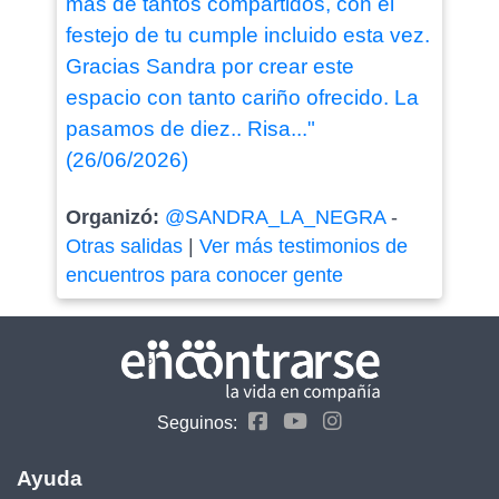
mas de tantos compartidos, con el
festejo de tu cumple incluido esta vez.
Gracias Sandra por crear este
espacio con tanto cariño ofrecido. La
pasamos de diez.. Risa..."
(26/06/2026)
Organizó:
@SANDRA_LA_NEGRA
-
Otras salidas
|
Ver más testimonios de
encuentros para conocer gente
Seguinos:
Ayuda