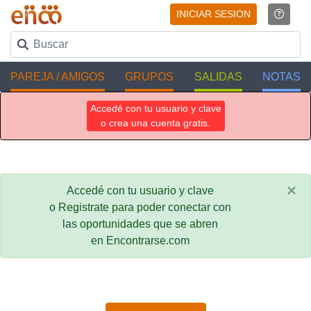
INICIAR SESION
PAREJA / AMIGOS
GRUPOS
SALIDAS
NOTAS
Accedé con tu usuario y clave
o crea una cuenta gratis.
×
Accedé con tu usuario y clave
o Registrate para poder conectar con
las oportunidades que se abren
en Encontrarse.com