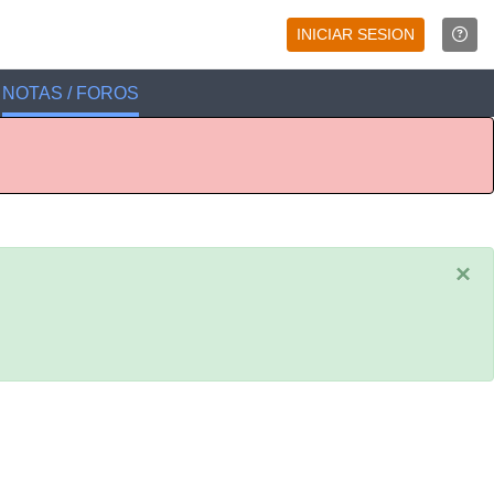
INICIAR SESION
NOTAS / FOROS
×