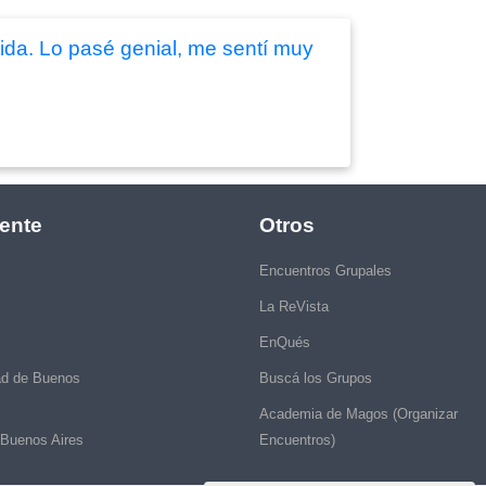
ida. Lo pasé genial, me sentí muy
ente
Otros
Encuentros Grupales
La ReVista
EnQués
ad de Buenos
Buscá los Grupos
Academia de Magos (Organizar
 Buenos Aires
Encuentros)