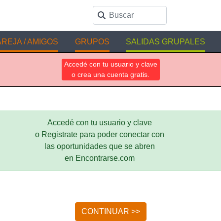
REJA / AMIGOS
GRUPOS
SALIDAS GRUPALES
Accedé con tu usuario y clave
o crea una cuenta gratis.
Accedé con tu usuario y clave
o Registrate para poder conectar con
las oportunidades que se abren
en Encontrarse.com
CONTINUAR >>