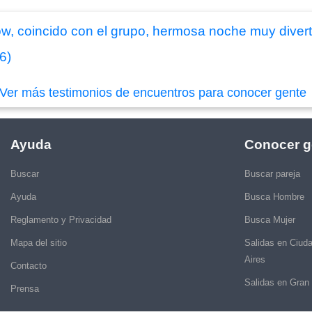
w, coincido con el grupo, hermosa noche muy divert
6)
Ver más testimonios de encuentros para conocer gente
Ayuda
Conocer g
Buscar
Buscar pareja
Ayuda
Busca Hombre
Reglamento y Privacidad
Busca Mujer
Mapa del sitio
Salidas en Ciud
Aires
Contacto
Salidas en Gran
Prensa