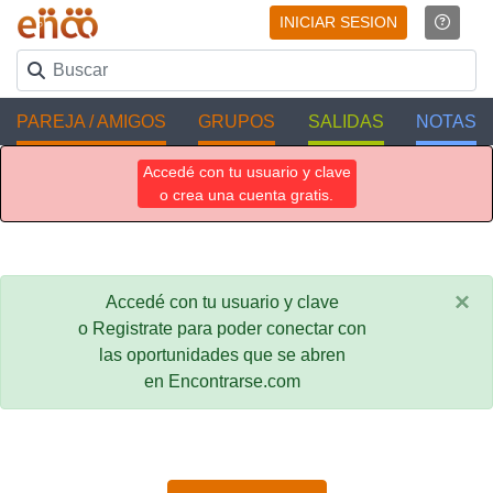
INICIAR SESION
PAREJA / AMIGOS
GRUPOS
SALIDAS
NOTAS
Accedé con tu usuario y clave
o crea una cuenta gratis.
×
Accedé con tu usuario y clave
o Registrate para poder conectar con
las oportunidades que se abren
en Encontrarse.com