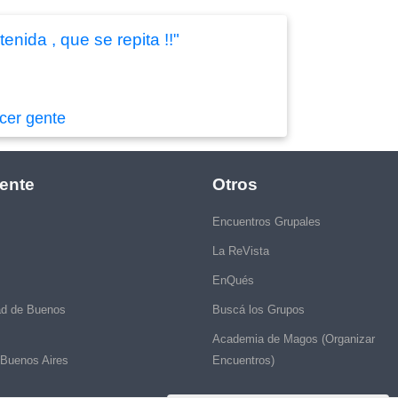
enida , que se repita !!"
cer gente
ente
Otros
Encuentros Grupales
La ReVista
EnQués
ad de Buenos
Buscá los Grupos
Academia de Magos (Organizar
 Buenos Aires
Encuentros)