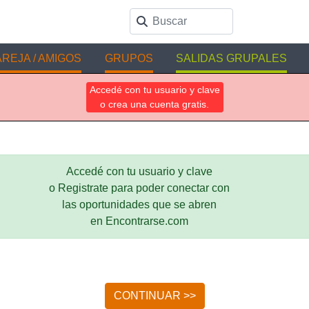
REJA / AMIGOS
GRUPOS
SALIDAS GRUPALES
Accedé con tu usuario y clave
o crea una cuenta gratis.
Accedé con tu usuario y clave
o Registrate para poder conectar con
las oportunidades que se abren
en Encontrarse.com
CONTINUAR >>