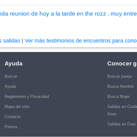
nda reunion de hoy a la tarde en the rozz , muy entret
s salidas
|
Ver más testimonios de encuentros para cono
Ayuda
Conocer g
Buscar
Buscar pareja
Ayuda
Busca Hombre
Reglamento y Privacidad
Busca Mujer
Mapa del sitio
Salidas en Ciud
Aires
Contacto
Salidas en Gran
Prensa