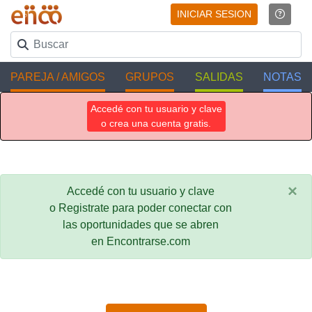
INICIAR SESION
PAREJA / AMIGOS
GRUPOS
SALIDAS
NOTAS
Accedé con tu usuario y clave
o crea una cuenta gratis.
×
Accedé con tu usuario y clave
o Registrate para poder conectar con
las oportunidades que se abren
en Encontrarse.com