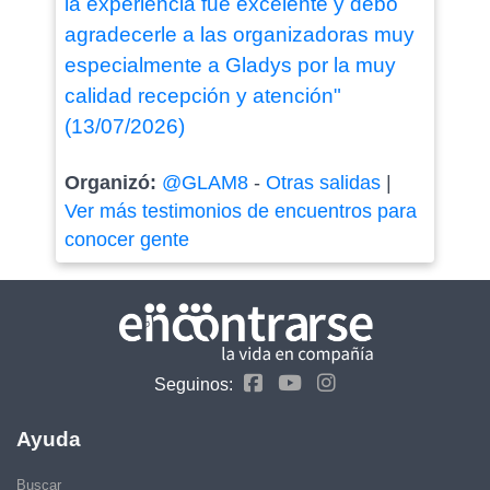
la experiencia fue excelente y debo
agradecerle a las organizadoras muy
especialmente a Gladys por la muy
calidad recepción y atención"
(13/07/2026)
Organizó:
@GLAM8
-
Otras salidas
|
Ver más testimonios de encuentros para
conocer gente
Seguinos:
Ayuda
Buscar