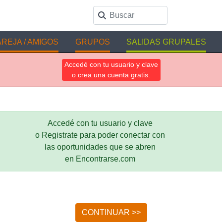
REJA / AMIGOS
GRUPOS
SALIDAS GRUPALES
Accedé con tu usuario y clave
o crea una cuenta gratis.
Accedé con tu usuario y clave
o Registrate para poder conectar con
las oportunidades que se abren
en Encontrarse.com
CONTINUAR >>