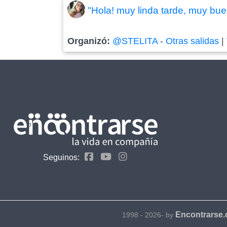
"Hola! muy linda tarde, muy buen
Organizó:
@STELITA
-
Otras salidas
|
Seguinos:
Encontrarse
1998 - 2026- by