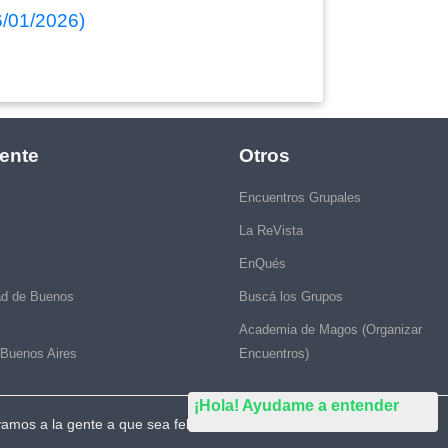
26/01/2026)
ente
Otros
Encuentros Grupales
La ReVista
EnQués
ad de Buenos
Buscá los Grupos
Academia de Magos (Organizar
 Buenos Aires
Encuentros)
¡Hola! Ayudame a entender
vamos a la gente a que sea feliz."