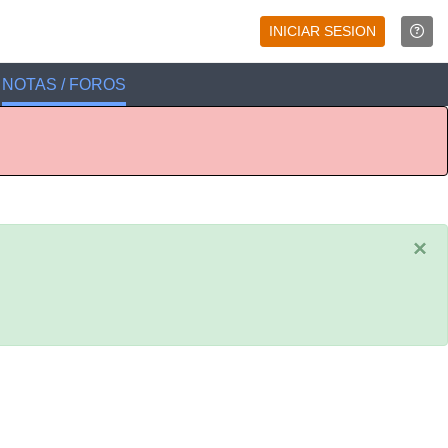
INICIAR SESION
NOTAS / FOROS
×