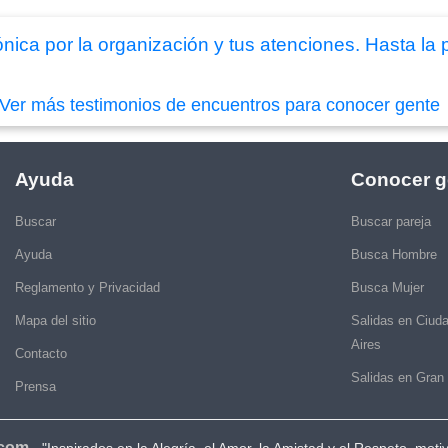
ica por la organización y tus atenciones. Hasta la 
Ver más testimonios de encuentros para conocer gente
Ayuda
Conocer g
Buscar
Buscar pareja
Ayuda
Busca Hombre
Reglamento y Privacidad
Busca Mujer
Mapa del sitio
Salidas en Ciud
Aires
Contacto
Salidas en Gran
Prensa
.com
-
"Inspirados en la Alegría, el Amor, la Amistad y el Respeto, moti