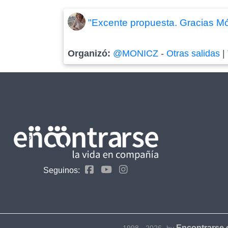
"Excente propuesta. Gracias Món
Organizó:
@MONICZ
-
Otras salidas
|
Seguinos:
Encontrarse
1998 - 2026- by