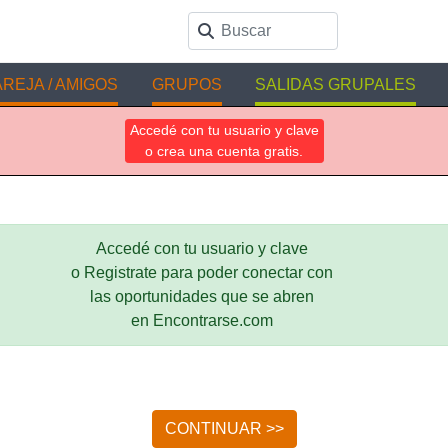
REJA / AMIGOS
GRUPOS
SALIDAS GRUPALES
Accedé con tu usuario y clave
o crea una cuenta gratis.
Accedé con tu usuario y clave
o Registrate para poder conectar con
las oportunidades que se abren
en Encontrarse.com
CONTINUAR >>