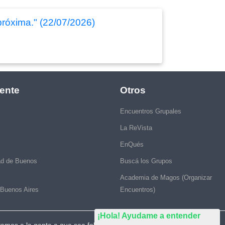
próxima." (22/07/2026)
ente
Otros
Encuentros Grupales
La ReVista
EnQués
ad de Buenos
Buscá los Grupos
Academia de Magos (Organizar
 Buenos Aires
Encuentros)
¡Hola! Ayudame a entender
vamos a la gente a que sea feliz."