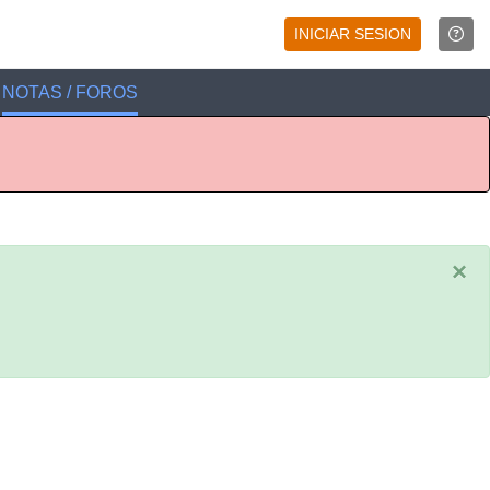
INICIAR SESION
NOTAS / FOROS
×