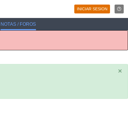
INICIAR SESION
NOTAS / FOROS
×