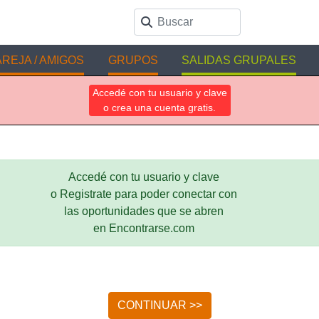
REJA / AMIGOS
GRUPOS
SALIDAS GRUPALES
Accedé con tu usuario y clave
o crea una cuenta gratis.
Accedé con tu usuario y clave
o Registrate para poder conectar con
las oportunidades que se abren
en Encontrarse.com
CONTINUAR >>