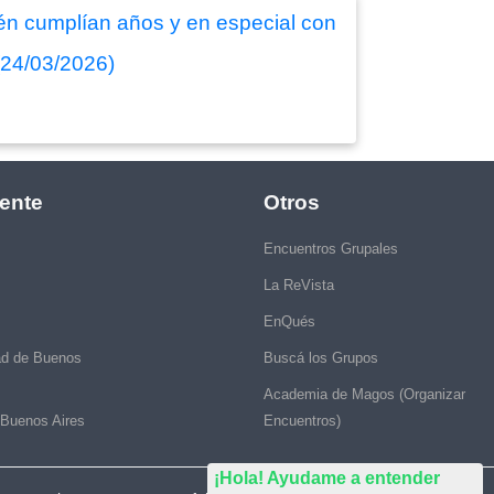
én cumplían años y en especial con
 (24/03/2026)
ente
Otros
Encuentros Grupales
La ReVista
EnQués
ad de Buenos
Buscá los Grupos
Academia de Magos (Organizar
 Buenos Aires
Encuentros)
¡Hola! Ayudame a entender