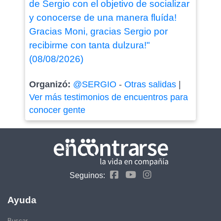
de Sergio con el objetivo de socializar
y conocerse de una manera fluída!
Gracias Moni, gracias Sergio por
recibirme con tanta dulzura!"
(08/08/2026)
Organizó:
@SERGIO
-
Otras salidas
|
Ver más testimonios de encuentros para
conocer gente
Seguinos:
Ayuda
Buscar