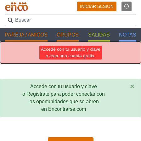
INICIAR SESION
PAREJA / AMIGOS
GRUPOS
SALIDAS
NOTAS
Accedé con tu usuario y clave
o crea una cuenta gratis.
×
Accedé con tu usuario y clave
o Registrate para poder conectar con
las oportunidades que se abren
en Encontrarse.com