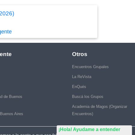
/2026)
gente
ente
Otros
Encuentros Grupales
La ReVista
EnQués
ad de Buenos
Buscá los Grupos
Academia de Magos (Organizar
 Buenos Aires
Encuentros)
¡Hola! Ayudame a entender
vamos a la gente a que sea feliz."