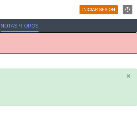
INICIAR SESION
NOTAS / FOROS
×