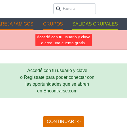
REJA / AMIGOS
GRUPOS
SALIDAS GRUPALES
Accedé con tu usuario y clave
o crea una cuenta gratis.
Accedé con tu usuario y clave
o Registrate para poder conectar con
las oportunidades que se abren
en Encontrarse.com
CONTINUAR >>