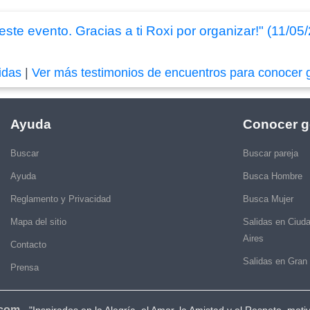
ste evento. Gracias a ti Roxi por organizar!" (11/05
idas
|
Ver más testimonios de encuentros para conocer 
Ayuda
Conocer g
Buscar
Buscar pareja
Ayuda
Busca Hombre
Reglamento y Privacidad
Busca Mujer
Mapa del sitio
Salidas en Ciud
Aires
Contacto
Salidas en Gran
Prensa
.com
-
"Inspirados en la Alegría, el Amor, la Amistad y el Respeto, moti