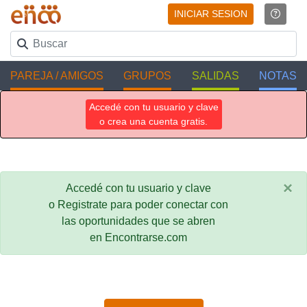
INICIAR SESION
PAREJA / AMIGOS
GRUPOS
SALIDAS
NOTAS
Accedé con tu usuario y clave
o crea una cuenta gratis.
×
Accedé con tu usuario y clave
o Registrate para poder conectar con
las oportunidades que se abren
en Encontrarse.com