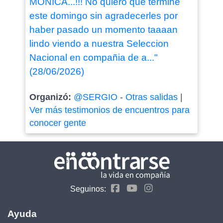
MONICA...!!! No quiero que termine
este domingo sin agradecerles por
haber pasado un momento taaaan
lindo viendo a nuestra Seleccion
Nacional en compañia de a..."
(28/06/2026)
Organizó:
@SERGIO
-
Otras salidas
|
Ver más testimonios de encuentros para
conocer gente
Seguinos:
Ayuda