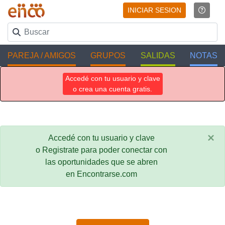
INICIAR SESION
PAREJA / AMIGOS
GRUPOS
SALIDAS
NOTAS
Accedé con tu usuario y clave
o crea una cuenta gratis.
×
Accedé con tu usuario y clave
o Registrate para poder conectar con
las oportunidades que se abren
en Encontrarse.com