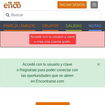
INICIAR SESION
PAREJA / AMIGOS
GRUPOS
SALIDAS
NOTAS
Accedé con tu usuario y clave
o crea una cuenta gratis.
×
Accedé con tu usuario y clave
o Registrate para poder conectar con
las oportunidades que se abren
en Encontrarse.com