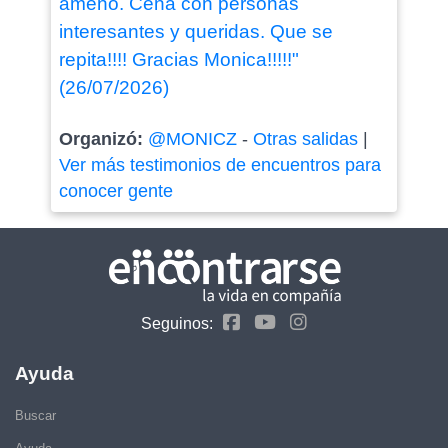
ameno. Cena con personas
interesantes y queridas. Que se
repita!!!! Gracias Monica!!!!!"
(26/07/2026)
Organizó:
@MONICZ
-
Otras salidas
|
Ver más testimonios de encuentros para
conocer gente
Seguinos:
Ayuda
Buscar