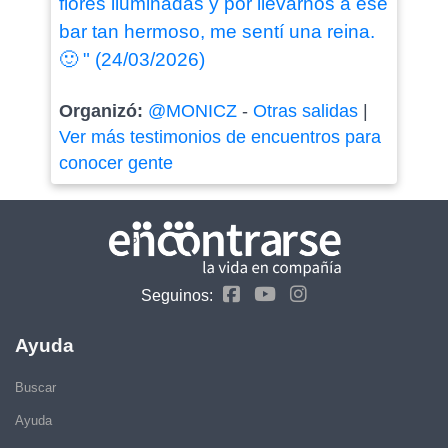
flores iluminadas y por llevarnos a ese
bar tan hermoso, me sentí una reina.
🙂 " (24/03/2026)
Organizó:
@MONICZ
-
Otras salidas
|
Ver más testimonios de encuentros para
conocer gente
Seguinos:
Ayuda
Buscar
Ayuda