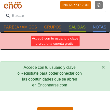
INICIAR SESION
PAREJA / AMIGOS
GRUPOS
SALIDAS
NOTAS
Accedé con tu usuario y clave
o crea una cuenta gratis.
×
Accedé con tu usuario y clave
o Registrate para poder conectar con
las oportunidades que se abren
en Encontrarse.com