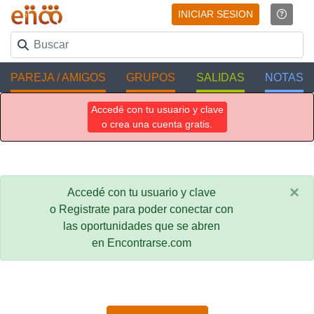
INICIAR SESION
PAREJA / AMIGOS
GRUPOS
SALIDAS
NOTAS
Accedé con tu usuario y clave
o crea una cuenta gratis.
×
Accedé con tu usuario y clave
o Registrate para poder conectar con
las oportunidades que se abren
en Encontrarse.com