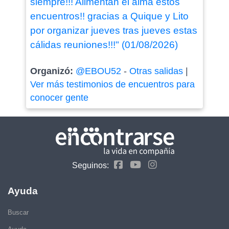
siempre!!! Alimentan el alma estos
encuentros!! gracias a Quique y Lito
por organizar jueves tras jueves estas
cálidas reuniones!!!" (01/08/2026)
Organizó:
@EBOU52
-
Otras salidas
|
Ver más testimonios de encuentros para
conocer gente
Seguinos:
Ayuda
Buscar