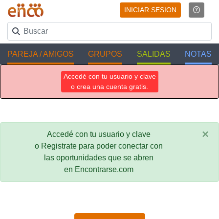
INICIAR SESION
PAREJA / AMIGOS
GRUPOS
SALIDAS
NOTAS
Accedé con tu usuario y clave
o crea una cuenta gratis.
×
Accedé con tu usuario y clave
o Registrate para poder conectar con
las oportunidades que se abren
en Encontrarse.com