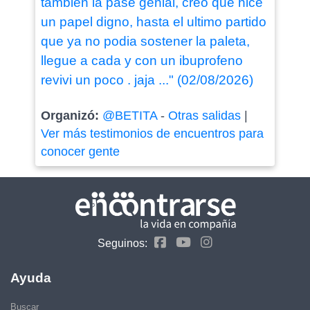
tambien la pase genial, creo que hice
un papel digno, hasta el ultimo partido
que ya no podia sostener la paleta,
llegue a cada y con un ibuprofeno
revivi un poco . jaja ..." (02/08/2026)
Organizó:
@BETITA
-
Otras salidas
|
Ver más testimonios de encuentros para
conocer gente
Seguinos:
Ayuda
Buscar