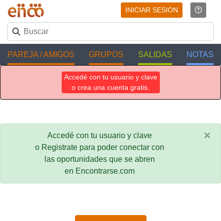
INICIAR SESION
PAREJA / AMIGOS
GRUPOS
SALIDAS
NOTAS
Accedé con tu usuario y clave
o crea una cuenta gratis.
×
Accedé con tu usuario y clave
o Registrate para poder conectar con
las oportunidades que se abren
en Encontrarse.com