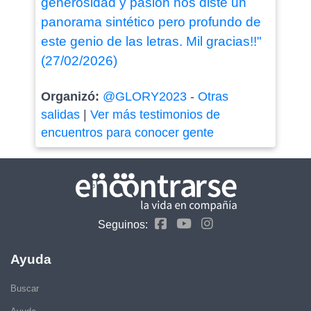
generosidad y pasión nos diste un
panorama sintético pero profundo de
este genio de las letras. Mil gracias!!"
(27/02/2026)
Organizó:
@GLORY2023
-
Otras
salidas
|
Ver más testimonios de
encuentros para conocer gente
Seguinos:
Ayuda
Buscar