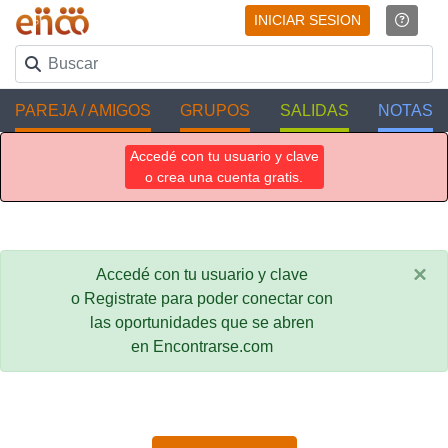
INICIAR SESION
PAREJA / AMIGOS
GRUPOS
SALIDAS
NOTAS
Accedé con tu usuario y clave
o crea una cuenta gratis.
×
Accedé con tu usuario y clave
o Registrate para poder conectar con
las oportunidades que se abren
en Encontrarse.com