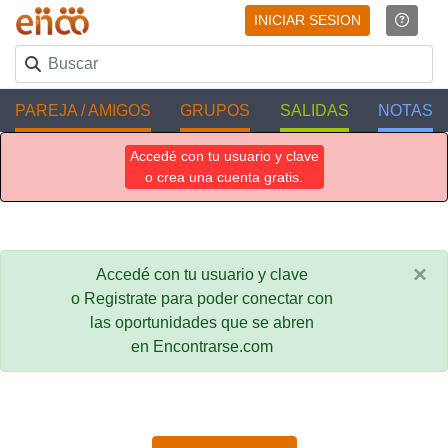
INICIAR SESION
PAREJA / AMIGOS
GRUPOS
SALIDAS
NOTAS
Accedé con tu usuario y clave
o crea una cuenta gratis.
×
Accedé con tu usuario y clave
o Registrate para poder conectar con
las oportunidades que se abren
en Encontrarse.com