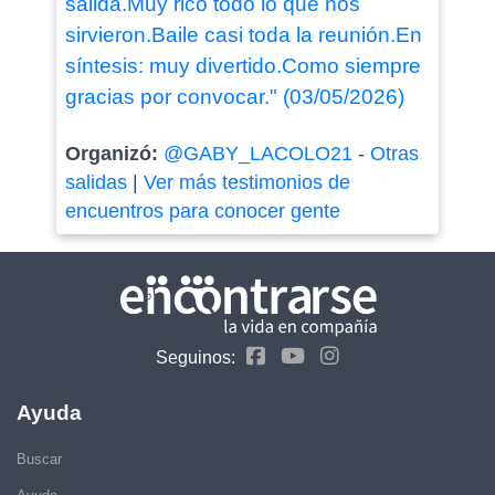
salida.Muy rico todo lo que nos
sirvieron.Baile casi toda la reunión.En
síntesis: muy divertido.Como siempre
gracias por convocar." (03/05/2026)
Organizó:
@GABY_LACOLO21
-
Otras
salidas
|
Ver más testimonios de
encuentros para conocer gente
Seguinos:
Ayuda
Buscar