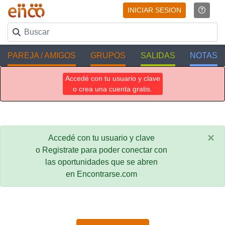
INICIAR SESION
PAREJA / AMIGOS
GRUPOS
SALIDAS
NOTAS
Accedé con tu usuario y clave
o crea una cuenta gratis.
×
Accedé con tu usuario y clave
o Registrate para poder conectar con
las oportunidades que se abren
en Encontrarse.com