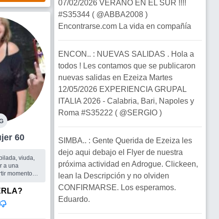
07/02/2026 VERANO EN EL SUR !!!!
#S35344 ( @ABBA2008 )
Encontrarse.com La vida en compañía
ENCON.. : NUEVAS SALIDAS . Hola a
todos ! Les contamos que se publicaron
nuevas salidas en Ezeiza Martes
12/05/2026 EXPERIENCIA GRUPAL
ITALIA 2026 - Calabria, Bari, Napoles y
Roma #S35222 ( @SERGIO )
G
za Mujer 60
SIMBA.. : Gente Querida de Ezeiza les
dejo aqui debajo el Flyer de nuestra
bilada, viuda,
próxima actividad en Adrogue. Clickeen,
r a una
tir momentos
lean la Descripción y no olviden
ine, o
CONFIRMARSE. Los esperamos.
tes al aire
ERLA?
a......
Eduardo.