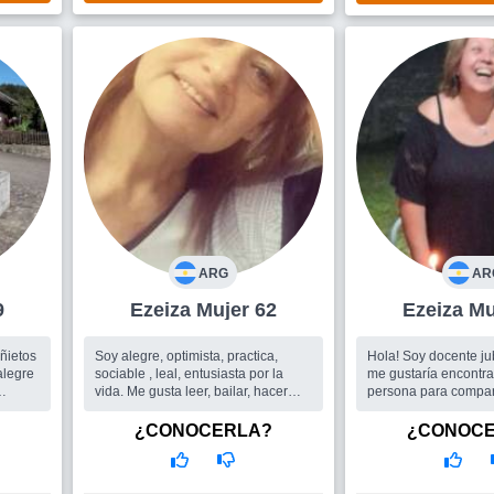
ARG
AR
9
Ezeiza Mujer 62
Ezei
 ñietos
Soy alegre, optimista, practica,
Hola! Soy docente ju
alegre
sociable , leal, entusiasta por la
me gustaría encontra
vida. Me gusta leer, bailar, hacer
persona para compar
voy 2
actividad fisica recreativa, viajar....
de música, teatros, c
es otra
Busco
Un compañero en lo que
simplemente unos ma
¿CONOCERLA?
¿CONOC
.
ambos potenciemos lo mejor que
libre. Y vemos que pas
amigos
tenemos y mostrarnos autenticos.
Busco
Un hombre