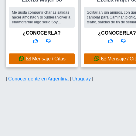
Me gusta compartir charlas salidas
Solitaria y sin amigos, con g
hacer amostad y si pudiera volver a
cambiar para Caminar, picnic,
enamorarme algo serio Soy
teatro, salidas de fin de sema
bastante formal leal amigable y
cenas, bailes, grupos...
social De virgo Empatica con el
Busco
Amigos, cualquier sex
¿CONOCERLA?
¿CONOCERLA?
dolor ajeno Me gusta el cine el te...
para hacer actividades en gr
Busco
Un buen hombre y también
un juen grupo de amigos/as para
compartir
Mensaje / Citas
Mensaje / Ci
|
Conocer gente en Argentina
|
Uruguay
|