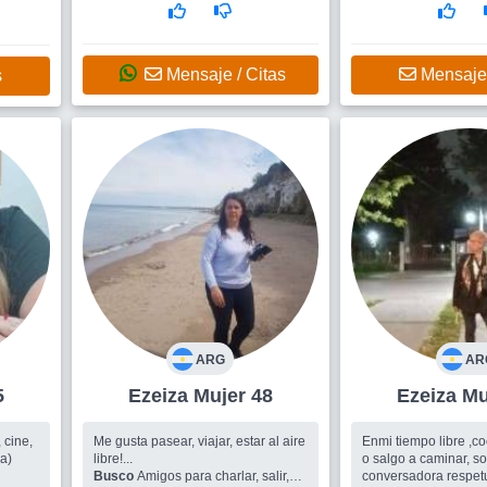
Conocer nuevos sere
er a un
able.
Mensaje / Citas
Mensaje 
s
ARG
AR
5
Ezeiza Mujer 48
Ezei
 cine,
Me gusta pasear, viajar, estar al aire
Enmi tiempo libre ,co
ca)
libre!...
o salgo a caminar, s
Busco
Amigos para charlar, salir,
conversadora respet