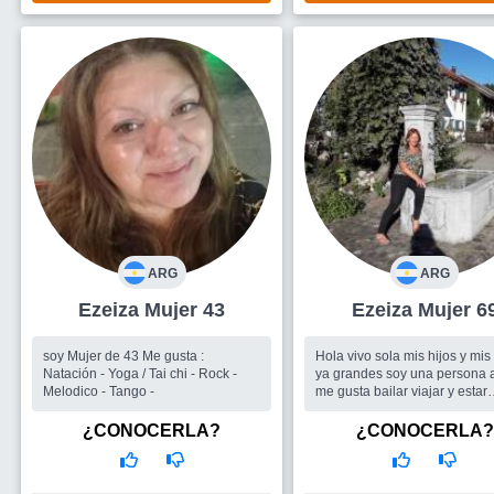
ARG
ARG
Ezeiza Mujer 43
Ezeiza Mujer 6
soy Mujer de 43 Me gusta :
Hola vivo sola mis hijos y mis
Natación - Yoga / Tai chi - Rock -
ya grandes soy una persona 
Melodico - Tango -
me gusta bailar viajar y estar
siempre rodeada de amigos, 
o 3 dias por semana a nadar 
¿CONOCERLA?
¿CONOCERLA?
de mis pasiones y ademas m..
Busco
Sobre todo grupo de 
para divertirnos los fines de