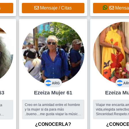
lguien
artir
s
Mensaje / Citas
Mensaj
o
ARG
AR
r 63
Ezeiza Mujer 61
Ezei
Creo en la amistad entre el hombre
Viajar me encanta.amo
ta
y la mujer si da para más
vida,elegida selectiv
..bueno....me gusta viajar la música
Sinceridad.Respeto.
n
bajar información de la web...
bailar.CO.PARTIR S
.
Busco
Una. mujer
PRINCIPITO. Simple
de
¿CONOCERLA?
¿CONOC
femenina.! Disfruo el 