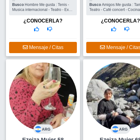
Busco
Hombre Me gusta : Tenis -
Busco
Amigos Me gusta : Tan
Musica internacional - Teatro - Expo
Teatro - Café concert - Cocina
o museo Arte - Cine debate -
Viajar -
¿CONOCERLA?
¿CONOCERLA?
Mensaje / Citas
Mensaje / Cita
ARG
ARG
Ezeiza Mujer 58
Ezeiza Mujer 6