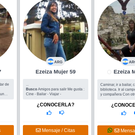
ARG
AR
7
Ezeiza Mujer 59
Ez
...
Caminar, ir a bailar, 
Busco
Amigos para salir Me gusta :
biblioteca. Ir al cam
 un
Cine - Bailar - Viajar -
y compañera Con otr
comidas, bailes, jue
charlas Mi serie favor
¿CONOCERLA?
¿CONOC
Salvaje actualmente, d
Busco
Amigos Un ho
cariñoso
s
Mensaje / Citas
Mensaj