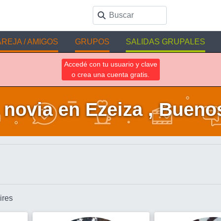
REJA / AMIGOS
GRUPOS
SALIDAS GRUPALES
Accedé con tu usuario y clave
o crea una cuenta gratis.
novia en Ezeiza , Bueno
ires