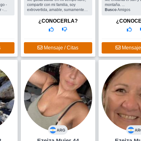
go -
compartir con mi familia, soy
montaña. ...
r -
extrovertida, amable, sumamente
Busco
Amigos
educada. Me gusta leer, dormir y
sobretodo amo escuchar música.
¿CONOCERLA?
¿CONOC
Me gustaría conocer personas
diverti
s
Mensaje / Citas
Mensaje 
ARG
AR
8
Ezeiza Mujer 44
Ezei