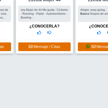
anas de
soy Mujer de 44 Me gusta : Ciclismo
Alegre, easy going...
 cine,
- Running - Pádel - Automovilismo -
Busco
na,
Bowling -
o,
¿CONOCERLA?
¿CONOC
upos
tas
Mensaje / Citas
Mensaj