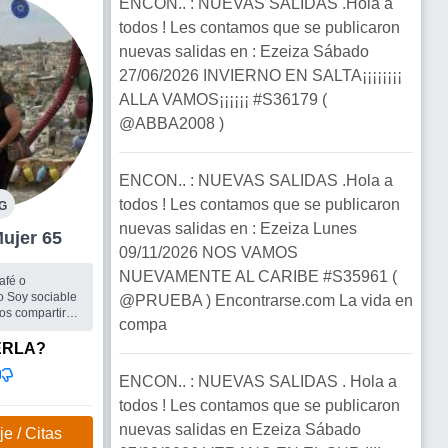
ENCON.. : NUEVAS SALIDAS .Hola a
todos ! Les contamos que se publicaron
nuevas salidas en : Ezeiza Sábado
27/06/2026 INVIERNO EN SALTA¡¡¡¡¡¡¡¡
ALLA VAMOS¡¡¡¡¡¡ #S36179 (
@ABBA2008 )
ENCON.. : NUEVAS SALIDAS .Hola a
todos ! Les contamos que se publicaron
G
nuevas salidas en : Ezeiza Lunes
eiza Mujer 65
09/11/2026 NOS VAMOS
NUEVAMENTE AL CARIBE #S35961 (
café o
po Soy sociable
@PRUEBA ) Encontrarse.com La vida en
os compartir
compa
gos de mesa,
ita es Valle
ERLA?
isfrut...
mbre alegre y
ENCON.. : NUEVAS SALIDAS . Hola a
todos ! Les contamos que se publicaron
nuevas salidas en Ezeiza Sábado
e / Citas