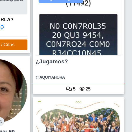
ERLA?
/ Citas
¿Jugamos?
@AQUIYAHORA
5
25
G
za Mujer 59