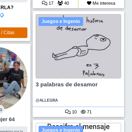
ntuitiva , me
17
40
Me interesa
entos
ERLA?
r tiempo
mpañeros para
Juegos e Ingenio
 nada especial
/ Citas
3 palabras de desamor
@ALLEGRA
G
10
71
za Mujer 64
Juegos e Ingenio