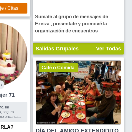
e / Citas
Sumate al grupo de mensajes de
Ezeiza , presentate y promové la
organización de encuentros
Salidas Grupales
Ver Todas
Café o Comida
G
za Mujer 71
. mi
a, segura.
me encanta
ALIDAS. EL
 segura
ERLA?
DÍA DEL AMIGO EXTENDIDITO
ser feliz.