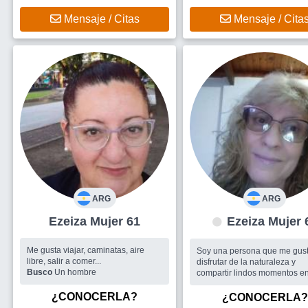
semana, si se da encontrar a
que piense igual y poder comp
Mensaje / Citas
Mensaje / Cita
buenos momentos bienvenid
ARG
ARG
Ezeiza Mujer 61
Ezeiza Muje
Me gusta viajar, caminatas, aire
Soy una persona que me gus
libre, salir a comer...
disfrutar de la naturaleza y
Busco
Un hombre
compartir lindos momentos e
compañía de otras personas...
Busco
Me gustaría un grupo 
¿CONOCERLA?
¿CONOCERLA?
amigos para salir a diversas