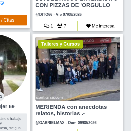
s,
CON PIZZAS DE 'ORGULLO
@DITO66
- Vie 07/08/2026
/ Citas
1
7
Me interesa
Talleres y Cursos
G
za Mujer 69
MERIENDA con anecdotas
relatos, historias .-
cino o trabajo
@GABRIELMAX
- Dom 09/08/2026
oy
uosa, me gusta