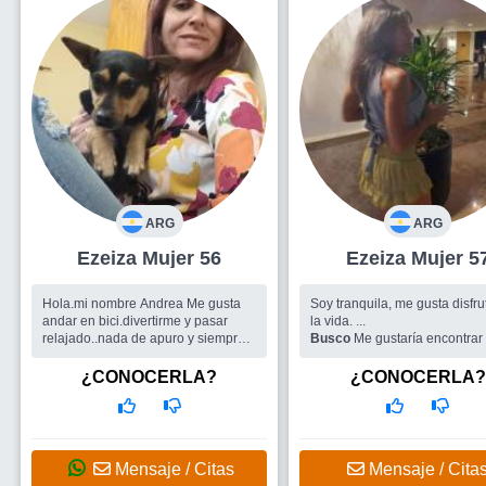
ARG
ARG
Ezeiza Mujer 56
Ezeiza Mujer 5
Hola.mi nombre Andrea Me gusta
Soy tranquila, me gusta disfrutar de
andar en bici.divertirme y pasar
la vida. ...
relajado..nada de apuro y siempre
Busco
Me gustaría encontrar
buena onda....
hombre para salir.
Busco
Amigos para salir seguro.
¿CONOCERLA?
¿CONOCERLA?
Hombre o pareja si se dá..sin apuro
Mensaje / Citas
Mensaje / Cita