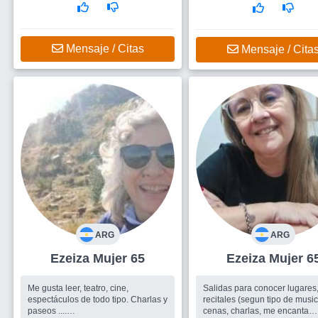
actividades. Y también conoc
hombre para una relación est
Mensaje / Citas
Mensaje / Cita
ARG
ARG
Ezeiza Mujer 65
Ezeiza Mujer 6
Me gusta leer, teatro, cine,
Salidas para conocer lugares,
espectáculos de todo tipo. Charlas y
recitales (segun tipo de musi
paseos ....
cenas, charlas, me encanta