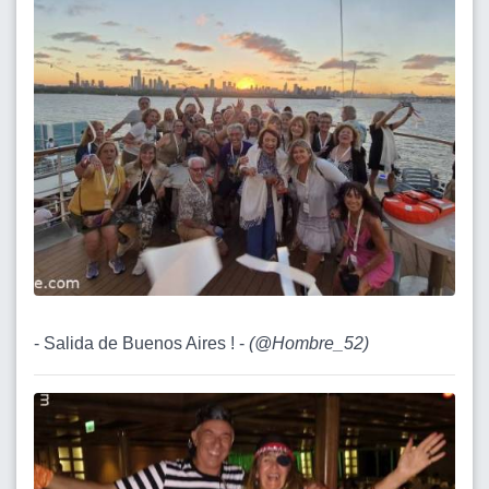
- Salida de Buenos Aires ! -
(
@Hombre_52
)