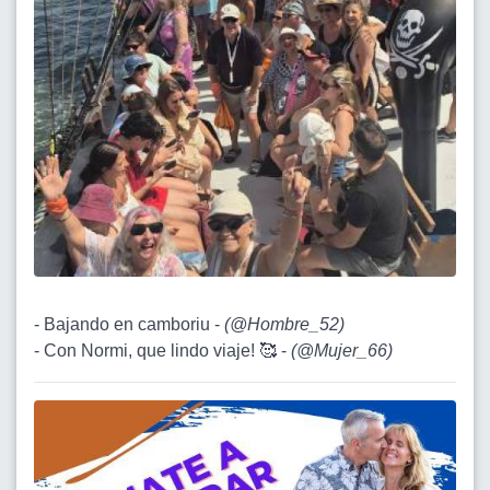
- Bajando en camboriu -
(
@Hombre_52
)
- Con Normi, que lindo viaje! 🥰 -
(
@Mujer_66
)