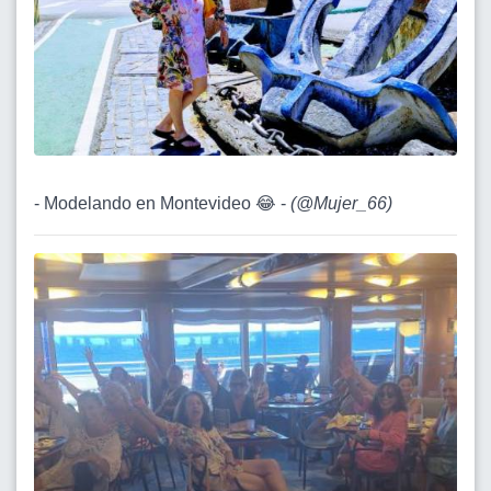
- Modelando en Montevideo 😂 -
(
@Mujer_66
)