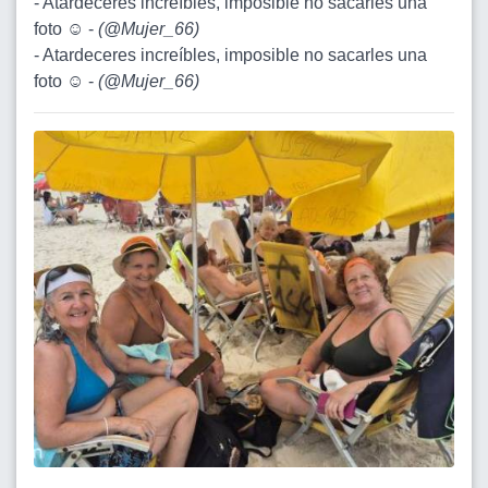
- Atardeceres increíbles, imposible no sacarles una
foto ☺️ -
(
@Mujer_66
)
- Atardeceres increíbles, imposible no sacarles una
foto ☺️ -
(
@Mujer_66
)