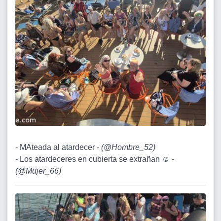
- MAteada al atardecer -
(
@Hombre_52
)
- Los atardeceres en cubierta se extrañan ☺️ -
(
@Mujer_66
)