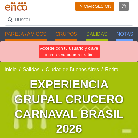
INICIAR SESION
PAREJA / AMIGOS
GRUPOS
SALIDAS
NOTAS
Accedé con tu usuario y clave
o crea una cuenta gratis.
Inicio
Salidas
Ciudad de Buenos Aires
Retiro
EXPERIENCIA
GRUPAL CRUCERO
CARNAVAL BRASIL
2026