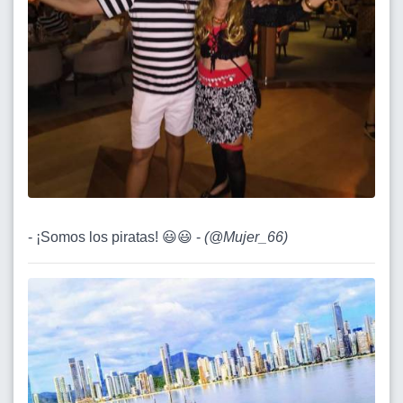
- ¡Somos los piratas! 😃😃 -
(
@Mujer_66
)