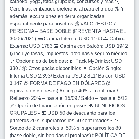
karaoke, yoga, fotos grupales, concursos y más 🚀
Cero filas: embarque preferencial para el grupo 🌎 Y
además: excursiones en tierra organizadas
especialmente para nosotros 💰 VALORES POR
PERSONA – BASE DOBLE (PREVENTA HASTA EL
30/06/2025) 🛏️ Cabina Interna: USD 1563 🌅 Cabina
Externa: USD 1783 🌇 Cabina con Balcón: USD 1942
🔒 Incluye tasas, impuestos, propinas y seguro médico
🥂 Opcionales de bebidas: 🧃 Pack MyDrinks: USD
330 / 📦 Otros packs disponibles 🚪 Opción Single:
Interna USD 2.393/ Externa USD 2.811/ Balcón USD
3.147 💳 FORMA DE PAGO EN DÓLARES (ó
equivalente en pesos) Anticipo 40% al confirmar /
Refuerzo 20% – hasta el 15/09 / Saldo – hasta el 5/12
✅ Opción de financiación en pesos 🎁 BENEFICIOS
GRUPALES • 💵 USD 50 de descuento para los
primeros 20 si superamos los 50 confirmados • 🎉
Sorteo de 2 camarotes al 50% si superamos los 80
(base doble, sin bebidas ni propinas) ❗ POLÍTICA DE