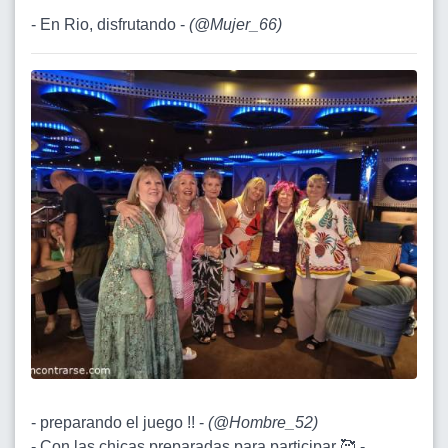
- En Rio, disfrutando -
(
@Mujer_66
)
- preparando el juego !! -
(
@Hombre_52
)
- Con las chicas preparadas para participar 🥰 -