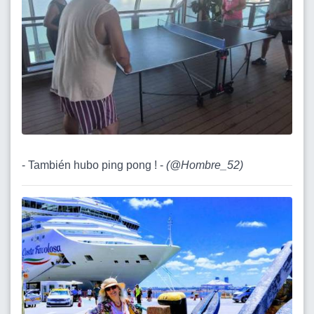
- También hubo ping pong ! -
(
@Hombre_52
)