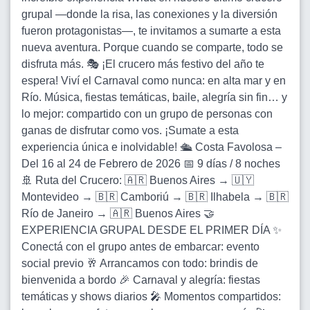
grupal —donde la risa, las conexiones y la diversión
fueron protagonistas—, te invitamos a sumarte a esta
nueva aventura. Porque cuando se comparte, todo se
disfruta más. 🎭 ¡El crucero más festivo del año te
espera! Viví el Carnaval como nunca: en alta mar y en
Río. Música, fiestas temáticas, baile, alegría sin fin… y
lo mejor: compartido con un grupo de personas con
ganas de disfrutar como vos. ¡Sumate a esta
experiencia única e inolvidable! 🛳️ Costa Favolosa –
Del 16 al 24 de Febrero de 2026 📅 9 días / 8 noches
🚢 Ruta del Crucero: 🇦🇷 Buenos Aires → 🇺🇾
Montevideo → 🇧🇷 Camboriú → 🇧🇷 Ilhabela → 🇧🇷
Río de Janeiro → 🇦🇷 Buenos Aires 🤝
EXPERIENCIA GRUPAL DESDE EL PRIMER DÍA ✨
Conectá con el grupo antes de embarcar: evento
social previo 🥂 Arrancamos con todo: brindis de
bienvenida a bordo 🎉 Carnaval y alegría: fiestas
temáticas y shows diarios 🎤 Momentos compartidos: