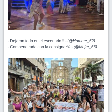
- Dejaron todo en el escenario !! -
(
@Hombre_52
)
- Compenetrada con la consigna 🤭 -
(
@Mujer_66
)