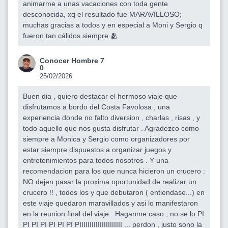
animarme a unas vacaciones con toda gente
desconocida, xq el resultado fue MARAVILLOSO;
muchas gracias a todos y en especial a Moni y Sergio q
fueron tan cálidos siempre 🫂
Conocer Hombre 7
0
25/02/2026
Buen dia , quiero destacar el hermoso viaje que
disfrutamos a bordo del Costa Favolosa , una
experiencia donde no falto diversion , charlas , risas , y
todo aquello que nos gusta disfrutar . Agradezco como
siempre a Monica y Sergio como organizadores por
estar siempre dispuestos a organizar juegos y
entretenimientos para todos nosotros . Y una
recomendacion para los que nunca hicieron un crucero :
NO dejen pasar la proxima oportunidad de realizar un
crucero !! , todos los y que debutaron ( entiendase...) en
este viaje quedaron maravillados y asi lo manifestaron
en la reunion final del viaje . Haganme caso , no se lo PI
PI PI PI PI PI PI PIIIIIIIIIIIIIIIIIIIII ... perdon , justo sono la