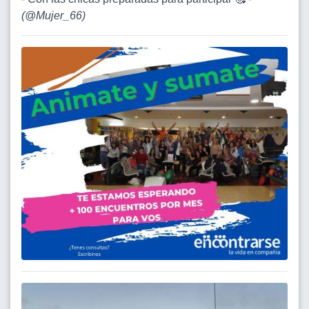
(
@Mujer_66
)