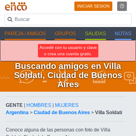
INICIAR SESION
PAREJA / AMIGOS
GRUPOS
SALIDAS
NOTAS
Accedé con tu usuario y clave
o crea una cuenta gratis.
Buscando amigos en Villa
Soldati, Ciudad de Buenos
Aires
GENTE
|
HOMBRES
|
MUJERES
Argentina
>
Ciudad de Buenos Aires
>
Villa Soldati
Conoce alguna de las personas con foto de Villa