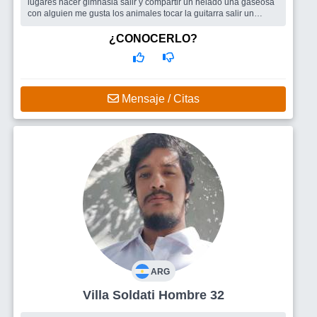
lugares hacer gimnasia salir y compartir un helado una gaseosa
con alguien me gusta los animales tocar la guitarra salir un
Parque o...
Busco
Una mujer para compartir y porque no amistades ?‍♂️
¿CONOCERLO?
Mensaje / Citas
ARG
Villa Soldati Hombre 32