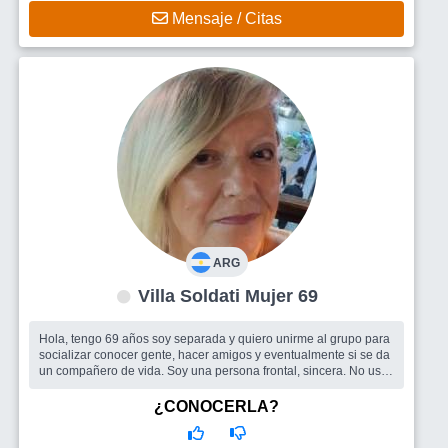
Mensaje / Citas
ARG
Villa Soldati Mujer 69
Hola, tengo 69 años soy separada y quiero unirme al grupo para
socializar conocer gente, hacer amigos y eventualmente si se da
un compañero de vida. Soy una persona frontal, sincera. No uso
maquill...
Busco
Me Interesa amistad y si se da con el tiempo una pareja
¿CONOCERLA?