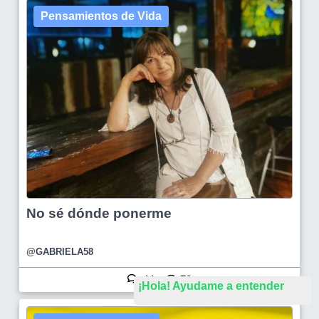
Pensamientos de Vida
No sé dónde ponerme
@GABRIELA58
11
78
¡Hola! Ayudame a entender