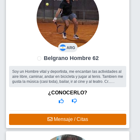
ARG
Belgrano Hombre 62
Soy un Hombre vital y deportista, me encantan las actividades al
aire libre, caminar, andar en bicicleta y jugar al tenis. Tambien me
gusta la música (casi toda), bailar, ir al cine y al teatro. Cr...
Busco
Me encantaria encontrar una mujer para compartir las
cosas lindas de la vida, conversar, bailar, escuchar música, salir
¿CONOCERLO?
a caminar y a comer algo rico ....
Mensaje / Citas