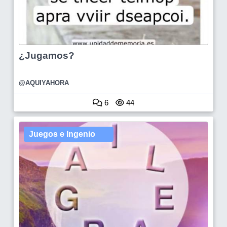
¿Jugamos?
@AQUIYAHORA
6
44
Juegos e Ingenio