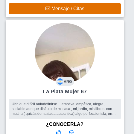
Mensaje / Citas
ARG
La Plata Mujer 67
Uhh que difícil autodefinirse.... emotiva, empática, alegre,
sociable aunque disfruto de mi casa , mi jardín, mis libros, con
mucha ( quizás demasiada autocrítica) algo perfeccionista, en
busca d...
Busco
Todo lo que el sitio pueda ofrecer, amigas/os para
¿CONOCERLA?
compartir encuentros, salidas grupales, y quizás porque no un
buen compañero de ruta