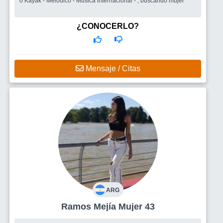
o Kayak - Melodico - Musica internacional - , buscando mujer
¿CONOCERLO?
Mensaje / Citas
ARG
Ramos Mejía Mujer 43