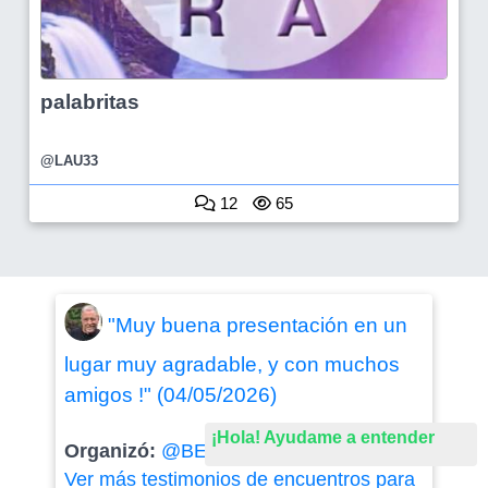
palabritas
@LAU33
12
65
"Muy buena presentación en un
lugar muy agradable, y con muchos
amigos !" (04/05/2026)
¡Hola! Ayudame a entender
Organizó:
@BETITA
-
Otras salidas
|
Ver más testimonios de encuentros para