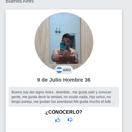
Buenos Aires
ARG
9 de Julio Hombre 36
Bueno soy del signo Aries , divertido , me gusta salir y conocer
gente, me.gusta decir la verdad, no oculto nada, hijo unico, no
tengo pareja, me gustan las aventuras Me.gusta mucho el.futbool
y e...
Busco
Me.gustaria encontrar una chica que se acople a mis
¿CONOCERLO?
locuraa