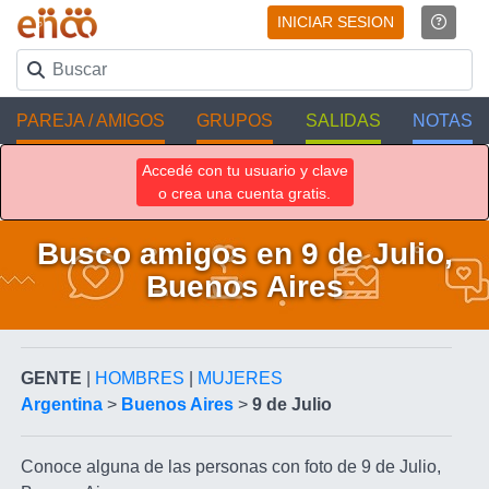
INICIAR SESION
PAREJA / AMIGOS
GRUPOS
SALIDAS
NOTAS
Accedé con tu usuario y clave
o crea una cuenta gratis.
Busco amigos en 9 de Julio,
Buenos Aires
GENTE
|
HOMBRES
|
MUJERES
Argentina
>
Buenos Aires
>
9 de Julio
Conoce alguna de las personas con foto de 9 de Julio,