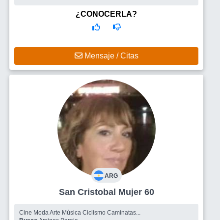
que te...
Busco
Me gustaria encontrar un hombre
¿CONOCERLA?
,romantico,compañero,con valores, que sepa contener y estar
con migo en todo momento. Un compañero de vida,que no
fume,y que tenga claro lo que quiere y busca en la v
Mensaje / Citas
ARG
San Cristobal Mujer 60
Cine Moda Arte Música Ciclismo Caminatas...