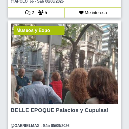
@APOLO_66
- Sáb 08/08/2026
2
5
Me interesa
Museos y Expo
BELLE EPOQUE Palacios y Cupulas!
@GABRIELMAX
- Sáb 05/09/2026