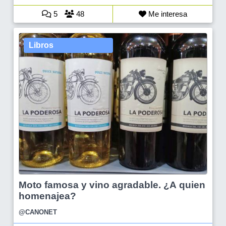
5
48
Me interesa
Libros
Moto famosa y vino agradable. ¿A quien
homenajea?
@CANONET