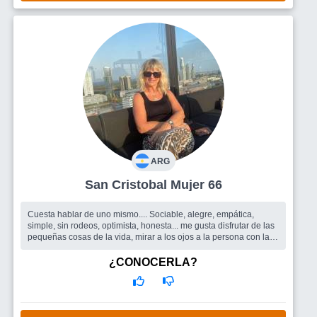
ARG
San Cristobal Mujer 66
Cuesta hablar de uno mismo.... Sociable, alegre, empática,
simple, sin rodeos, optimista, honesta... me gusta disfrutar de las
pequeñas cosas de la vida, mirar a los ojos a la persona con la q
estoy...
Busco
Conocer gente linda, alegre, divertida, entablar
¿CONOCERLA?
amistades, salidas en grupo, viajar. Y si surge un compañero de
vida... caminar juntos a la par... sería fantástico