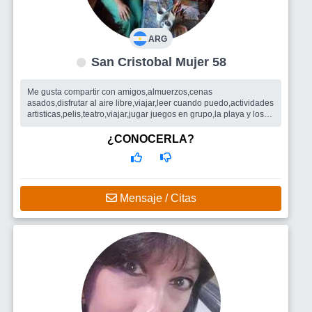
ARG
San Cristobal Mujer 58
Me gusta compartir con amigos,almuerzos,cenas
asados,disfrutar al aire libre,viajar,leer cuando puedo,actividades
artisticas,pelis,teatro,viajar,jugar juegos en grupo,la playa y los
lugares c agua...
Busco
Me gustaria encontrar amigos/as para compatir y disfrutar
¿CONOCERLA?
y si se da,porq no una.pareja acorde a.mi gusto..
Mensaje / Citas