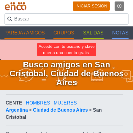
INICIAR SESION
PAREJA / AMIGOS
GRUPOS
SALIDAS
NOTAS
Accedé con tu usuario y clave
o crea una cuenta gratis.
Busco amigos en San
Cristobal, Ciudad de Buenos
Aires
GENTE
|
HOMBRES
|
MUJERES
Argentina
>
Ciudad de Buenos Aires
>
San
Cristobal