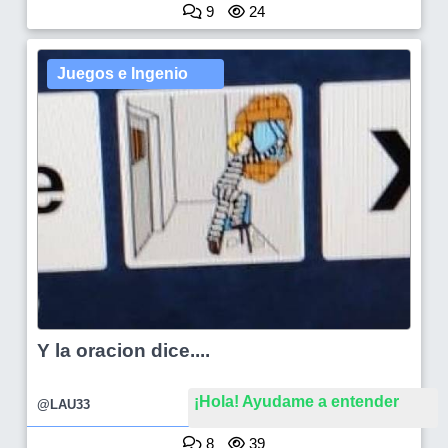
9
24
Juegos e Ingenio
Y la oracion dice....
¡Hola! Ayudame a entender
@LAU33
8
39