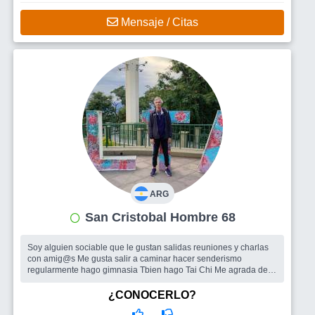
Mensaje / Citas
ARG
San Cristobal Hombre 68
Soy alguien sociable que le gustan salidas reuniones y charlas
con amig@s Me gusta salir a caminar hacer senderismo
regularmente hago gimnasia Tbien hago Tai Chi Me agrada de ir
al cine.teatro.es...
Busco
Amigo@s para salir y recorrer sitios agradables sean
¿CONOCERLO?
parques.museos.centro culturales y demás manifestaciónes
culturales Me gusta viajar y conocer lugares nuevos y