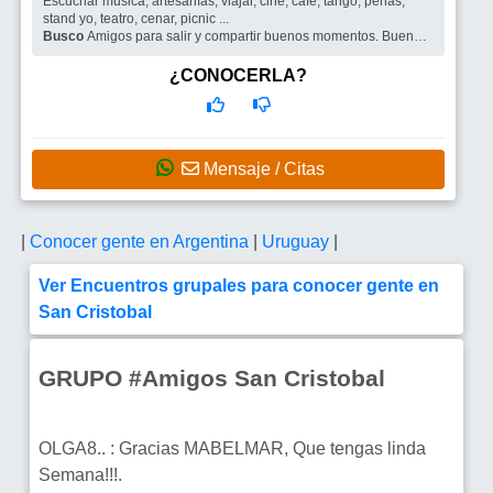
Escuchar musica, artesanías, viajar, cine, café, tango, peñas,
stand yo, teatro, cenar, picnic ...
Busco
Amigos para salir y compartir buenos momentos. Buena
compañía para poder charlar.
¿CONOCERLA?
Mensaje / Citas
|
Conocer gente en Argentina
|
Uruguay
|
Ver Encuentros grupales para conocer gente en
San Cristobal
GRUPO #Amigos San Cristobal
OLGA8.. : Gracias MABELMAR, Que tengas linda
Semana!!!.