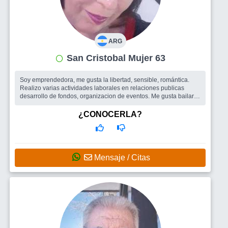
ARG
San Cristobal Mujer 63
Soy emprendedora, me gusta la libertad, sensible, romántica.
Realizo varias actividades laborales en relaciones publicas
desarrollo de fondos, organizacion de eventos. Me gusta bailar, ir
al teatro...
Busco
Me gustaría conocer tanto hombres como mujeres para
¿CONOCERLA?
salir, compartir eventos, divertirnos, celebrar la vida... bailar,
bailar, bailar. Y porque no... dejar que la vida me sorprenda
Mensaje / Citas