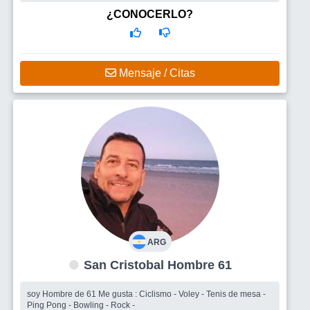
persona tran...
Busco
Estoy buscando una mujer madura, adulta, que sepa bien
¿CONOCERLO?
lo que quiere y lo que busca. Que tenga su pasado resuelto y
que su vida no gire exclusivamente en sus hijos y/o nietos. En
definitiva, busco una
Mensaje / Citas
ARG
San Cristobal Hombre 61
soy Hombre de 61 Me gusta : Ciclismo - Voley - Tenis de mesa -
Ping Pong - Bowling - Rock -