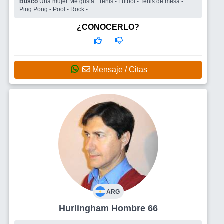
Busco
Una mujer Me gusta : Tenis - Fútbol - Tenis de mesa -
Ping Pong - Pool - Rock -
¿CONOCERLO?
Mensaje / Citas
ARG
Hurlingham Hombre 66