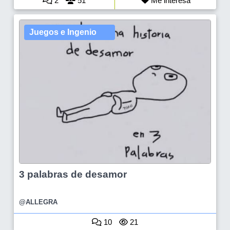
2
51
Me interesa
Juegos e Ingenio
3 palabras de desamor
@ALLEGRA
10
21