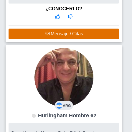
sensible mujer ya es bastante.
¿CONOCERLO?
Mensaje / Citas
ARG
Hurlingham Hombre 62
...