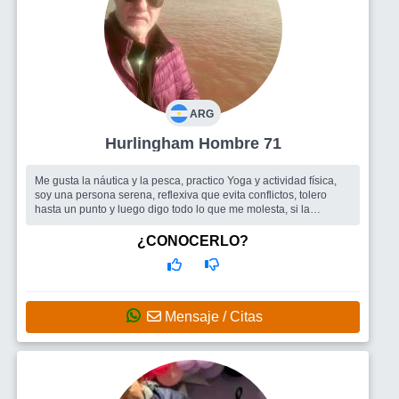
ARG
Hurlingham Hombre 71
Me gusta la náutica y la pesca, practico Yoga y actividad física,
soy una persona serena, reflexiva que evita conflictos, tolero
hasta un punto y luego digo todo lo que me molesta, si la
persona me ...
Busco
Me gusta que la vida fluya y la o las personas que se
¿CONOCERLO?
suman serán las correctas
Mensaje / Citas