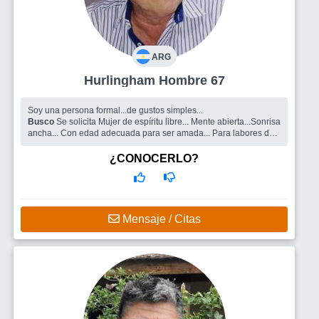
ARG
Hurlingham Hombre 67
Soy una persona formal...de gustos simples...
Busco
Se solicita Mujer de espíritu libre... Mente abierta...Sonrisa
ancha... Con edad adecuada para ser amada... Para labores de
musa, amante y amiga... Se garantiza amor ilimitado... Tiempo a
granel..
¿CONOCERLO?
Mensaje / Citas