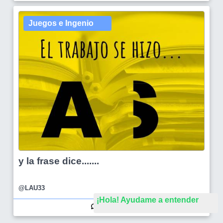
Juegos e Ingenio
y la frase dice.......
@LAU33
¡Hola! Ayudame a entender
9
66