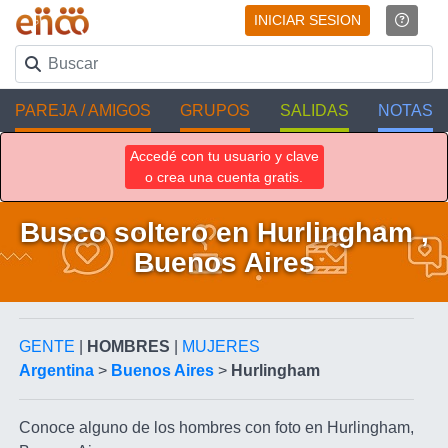
INICIAR SESION
PAREJA / AMIGOS
GRUPOS
SALIDAS
NOTAS
Accedé con tu usuario y clave
o crea una cuenta gratis.
Busco soltero en Hurlingham ,
Buenos Aires
GENTE
|
HOMBRES
|
MUJERES
Argentina
>
Buenos Aires
>
Hurlingham
Conoce alguno de los hombres con foto en Hurlingham,