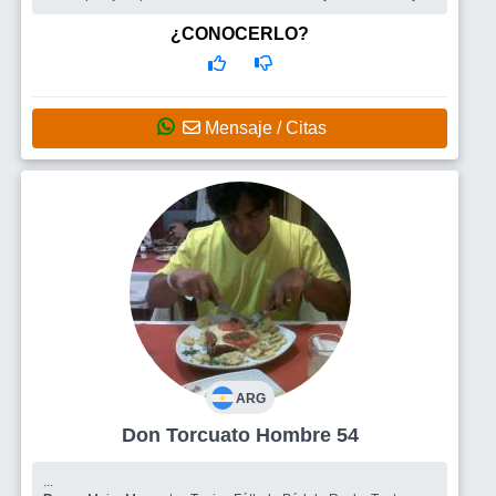
respeto. ...
Busco
Una mujer
¿CONOCERLO?
Mensaje / Citas
ARG
Don Torcuato Hombre 54
...