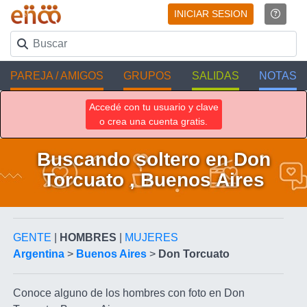
INICIAR SESION
PAREJA / AMIGOS
GRUPOS
SALIDAS
NOTAS
Accedé con tu usuario y clave
o crea una cuenta gratis.
Buscando soltero en Don
Torcuato , Buenos Aires
GENTE
|
HOMBRES
|
MUJERES
Argentina
>
Buenos Aires
>
Don Torcuato
Conoce alguno de los hombres con foto en Don