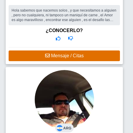
Hola sabemos que nacemos solos , y que necesitamos a alguien
, pero no cualquiera, ni tampoco un maniquí de carne , el Amor
es algo maravilloso , encontrar ese alguien , es el desafío las
palabras n...
Busco
Busco chica dulce cariñosa que proyecte la vida hacia
¿CONOCERLO?
adelante que pueda encontrar el punto de equilibrio conmigo ...
Mensaje / Citas
ARG