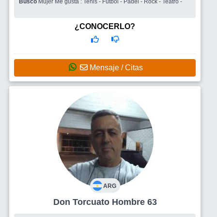
Busco
Mujer Me gusta : Tenis - Fútbol - Pádel - Rock - Teatro -
¿CONOCERLO?
Mensaje / Citas
ARG
Don Torcuato Hombre 63