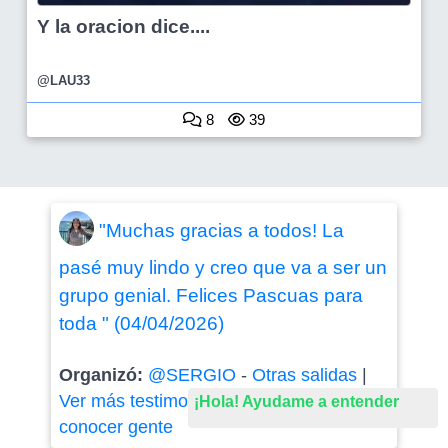
Y la oracion dice....
@LAU33
8
39
"Muchas gracias a todos! La
pasé muy lindo y creo que va a ser un
grupo genial. Felices Pascuas para
toda " (04/04/2026)
Organizó:
@SERGIO
-
Otras salidas
|
Ver más testimonios de encuentros para
¡Hola! Ayudame a entender
conocer gente