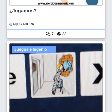
¿Jugamos?
@AQUIYAHORA
7
33
Juegos e Ingenio