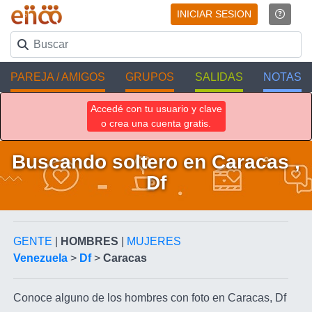
INICIAR SESION
PAREJA / AMIGOS
GRUPOS
SALIDAS
NOTAS
Accedé con tu usuario y clave
o crea una cuenta gratis.
Buscando soltero en Caracas ,
Df
GENTE
|
HOMBRES
|
MUJERES
Venezuela
>
Df
>
Caracas
Conoce alguno de los hombres con foto en Caracas, Df