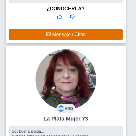
Busco
Personas para charlar y conocer
¿CONOCERLA?
Mensaje / Citas
ARG
La Plata Mujer 73
Soy buena amiga...