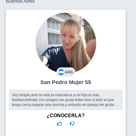
Buenos Aires
ARG
San Pedro Mujer 55
Soy simple,amo la vida,la naturaleza,a mi hijo,la vida
familiar,disfrutar con amigos,me gusta tratar bien a todo el que
tengo cerca,regalar una sonrisa,y estando en pareja,me gusta
ser compañera ,si...
Busco
Un grupo de amigos y un compañero q complete. Mi
¿CONOCERLA?
vida,y con sinceridad disfrutar de hermosos momentos de a dos.