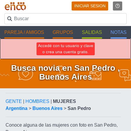
INICIAR SESION
PAREJA / AMIGOS
GRUPOS
SALIDAS
NOTAS
Accedé con tu usuario y clave
o crea una cuenta gratis.
Busca novia en San Pedro ,
Buenos Aires
GENTE
|
HOMBRES
|
MUJERES
Argentina
>
Buenos Aires
>
San Pedro
Conoce alguna de las mujeres con foto en San Pedro,