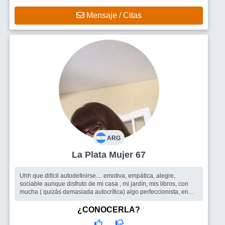
Mensaje / Citas
ARG
La Plata Mujer 67
Uhh que difícil autodefinirse.... emotiva, empática, alegre,
sociable aunque disfruto de mi casa , mi jardín, mis libros, con
mucha ( quizás demasiada autocrítica) algo perfeccionista, en
busca d...
Busco
Todo lo que el sitio pueda ofrecer, amigas/os para
¿CONOCERLA?
compartir encuentros, salidas grupales, y quizás porque no un
buen compañero de ruta