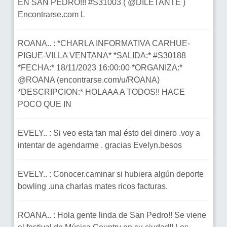
EN SAN PEDRO!!! #S31003 ( @DILETANTE )
Encontrarse.com L
ROANA.. : *CHARLA INFORMATIVA CARHUE-
PIGUE-VILLA VENTANA* *SALIDA:* #S30188
*FECHA:* 18/11/2023 16:00:00 *ORGANIZA:*
@ROANA (encontrarse.com/u/ROANA)
*DESCRIPCION:* HOLAAA A TODOS!! HACE
POCO QUE IN
EVELY.. : Si veo esta tan mal ésto del dinero .voy a
intentar de agendarme . gracias Evelyn.besos
EVELY.. : Conocer.caminar si hubiera algún deporte
bowling .una charlas mates ricos facturas.
ROANA.. : Hola gente linda de San Pedro!! Se viene