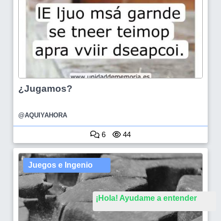
¿Jugamos?
@AQUIYAHORA
6
44
Juegos e Ingenio
¡Hola! Ayudame a entender