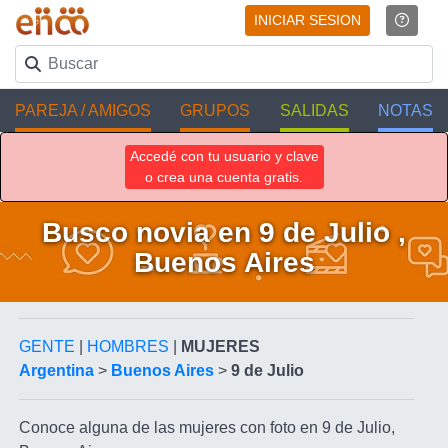
INICIAR SESION
PAREJA / AMIGOS
GRUPOS
SALIDAS
NOTAS
Accedé con tu usuario y clave
o crea una cuenta gratis.
Busco novia en 9 de Julio ,
Buenos Aires
GENTE
|
HOMBRES
|
MUJERES
Argentina
>
Buenos Aires
>
9 de Julio
Conoce alguna de las mujeres con foto en 9 de Julio,