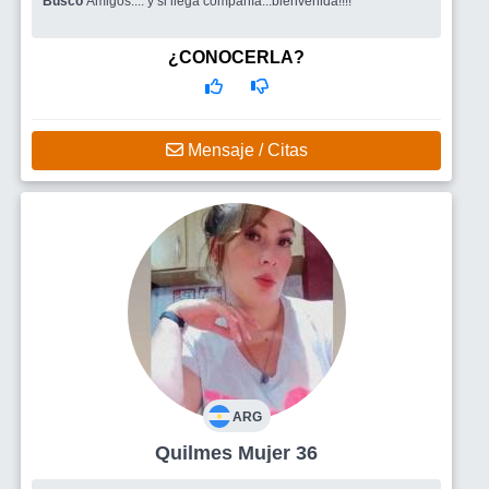
Busco
Amigos.... y si llega compañía...bienvenida!!!!
¿CONOCERLA?
Mensaje / Citas
ARG
Quilmes Mujer 36