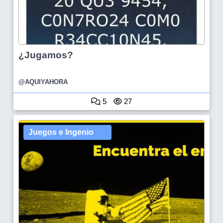
¿Jugamos?
@AQUIYAHORA
5
27
Juegos e Ingenio