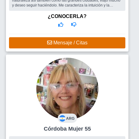
naturaleza así también como las grandes ciudades, viajo mucho
y deseo seguir haciéndolo. Me caracteriza la intuición y la
empatía, a...
Busco
Amigos y por qué no un compañero de vida.
¿CONOCERLA?
Mensaje / Citas
ARG
Córdoba Mujer 55