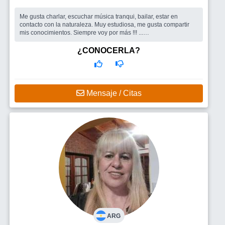
Me gusta charlar, escuchar música tranqui, bailar, estar en
contacto con la naturaleza. Muy estudiosa, me gusta compartir
mis conocimientos. Siempre voy por más !!! ...
Busco
Conocer gente para compartir charlas, salidas, viajes. Me
gusta la gente que me ayuda a desafiar mis límites! También me
¿CONOCERLA?
gustaría encontrar pareja (hombre) con quien andar juntos el
camino sin perd
Mensaje / Citas
ARG