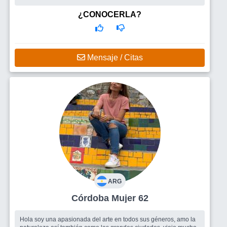
gusta estar c...
Busco
Estoy en la pagina para conocer gente y lugares nuevos,
¿CONOCERLA?
no se si podré conocer a un nuevo amor...si queres escribime por
mensajeria interna y te contesto,me interesaria que me escriban
hombres dentro
Mensaje / Citas
ARG
Córdoba Mujer 62
Hola soy una apasionada del arte en todos sus géneros, amo la