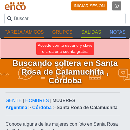
INICIAR SESION
PAREJA / AMIGOS
GRUPOS
SALIDAS
NOTAS
Accedé con tu usuario y clave
o crea una cuenta gratis.
Buscando soltera en Santa
Rosa de Calamuchita ,
Córdoba
GENTE
|
HOMBRES
|
MUJERES
Argentina
>
Córdoba
>
Santa Rosa de Calamuchita
Conoce alguna de las mujeres con foto en Santa Rosa