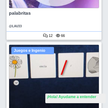
palabritas
@LAU33
12
66
Juegos e Ingenio
¡Hola! Ayudame a entender