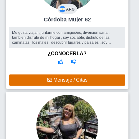
ARG
Córdoba Mujer 62
Me gusta viajar , juntarme con amigos/os, diversión sana ,
también disfruto de mi hogar , soy sociable, disfruto de las
caminatas , los mates , descubrir lugares y paisajes , soy
profesional bioquí...
Busco
Amigos principalmente para disfrutar de este trayecto de
¿CONOCERLA?
mi vida.
Mensaje / Citas