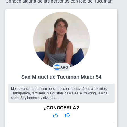
Conoce alguna de las personas con foto de Tucuman
ARG
San Miguel de Tucuman Mujer 54
Me gusta compartir con personas con gustos afines a los míos.
Trabajadora, familiera. Me gustan los viajes, el trekking, la vida
sana. Soy honesta y divertida. ...
Busco
Me gustaria hacer amigos y si se da el conocer a un
hombre que no altere la paz que ya logré estando sola
¿CONOCERLA?