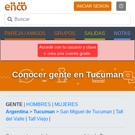
INICIAR SESION
PAREJA / AMIGOS
GRUPOS
SALIDAS
NOTAS
Accedé con tu usuario y clave
o crea una cuenta gratis.
Conocer gente en Tucuman
GENTE
|
HOMBRES
|
MUJERES
Argentina
>
Tucuman
>
San Miguel de Tucuman
|
Tafi
del Valle
|
Tafí Viejo
|