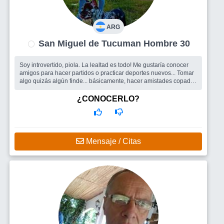
ARG
San Miguel de Tucuman Hombre 30
Soy introvertido, piola. La lealtad es todo! Me gustaría conocer
amigos para hacer partidos o practicar deportes nuevos... Tomar
algo quizás algún finde... básicamente, hacer amistades copadas
y...
Busco
Amigos hombres primero para jugar a la pelota, practicar
¿CONOCERLO?
deportes nuevos, hacer asados, etc jaja... No tengo muchos
amigos y los que tengo los considero conocidos!
Mensaje / Citas