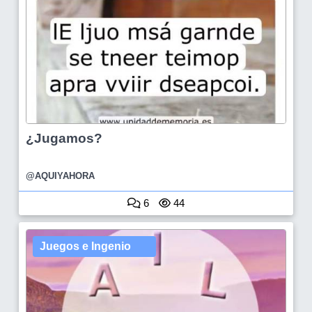
¿Jugamos?
@AQUIYAHORA
6
44
Juegos e Ingenio