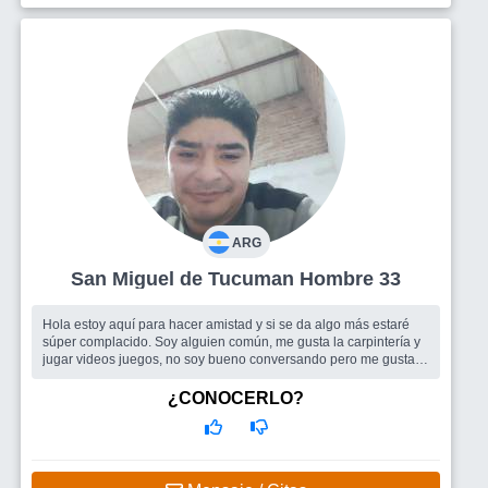
ARG
San Miguel de Tucuman Hombre 33
Hola estoy aquí para hacer amistad y si se da algo más estaré
súper complacido. Soy alguien común, me gusta la carpintería y
jugar videos juegos, no soy bueno conversando pero me gusta
escuchar....
Busco
Que gustaría hacer amigos para salir y bueno también
¿CONOCERLO?
conocer mujeres con la que pueda tener una cita