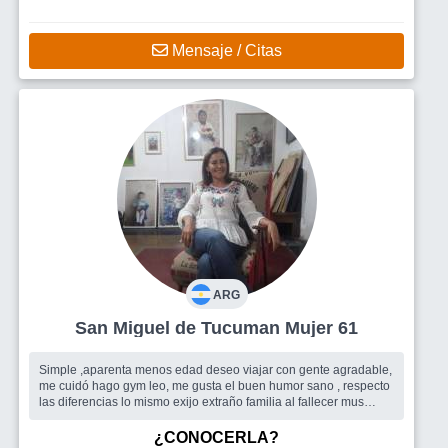
Mensaje / Citas
ARG
San Miguel de Tucuman Mujer 61
Simple ,aparenta menos edad deseo viajar con gente agradable,
me cuidó hago gym leo, me gusta el buen humor sano , respecto
las diferencias lo mismo exijo extraño familia al fallecer mus
padres de...
Busco
Grupos de amistad y quizás mi alma gemela sea hombre.
¿CONOCERLA?