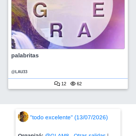
palabritas
@LAU33
12
62
"todo excelente" (13/07/2026)
Organizó:
@GLAM8
-
Otras salidas
|