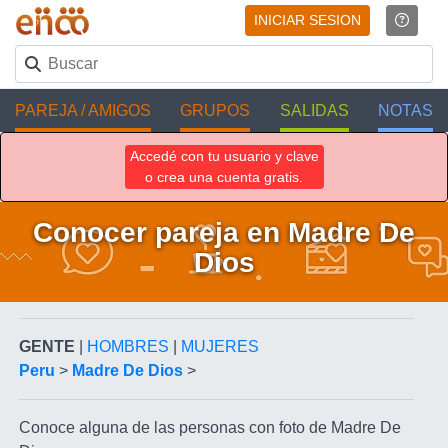
INICIAR SESION
PAREJA / AMIGOS
GRUPOS
SALIDAS
NOTAS
Accedé con tu usuario y clave
o crea una cuenta gratis.
Conocer pareja en Madre De
Dios
GENTE
|
HOMBRES
|
MUJERES
Peru
>
Madre De Dios
>
Conoce alguna de las personas con foto de Madre De