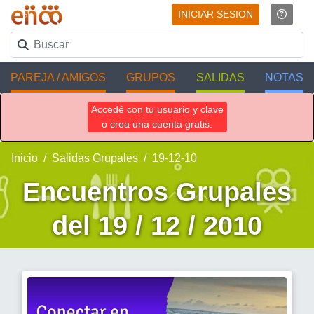
INICIAR SESION
PAREJA / AMIGOS
GRUPOS
SALIDAS
NOTAS
Accedé con tu usuario y clave
o crea una cuenta gratis.
Inicio
Salidas Grupales
19-12-10
Encuentros Grupales
del 19 / 12 / 2010