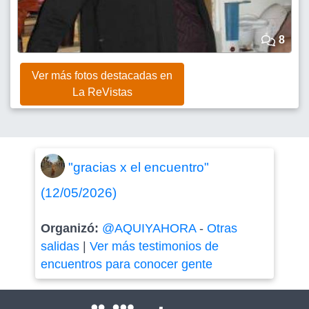
8
Ver más fotos destacadas en
La ReVistas
"gracias x el encuentro"
(12/05/2026)
Organizó:
@AQUIYAHORA
-
Otras
salidas
|
Ver más testimonios de
encuentros para conocer gente