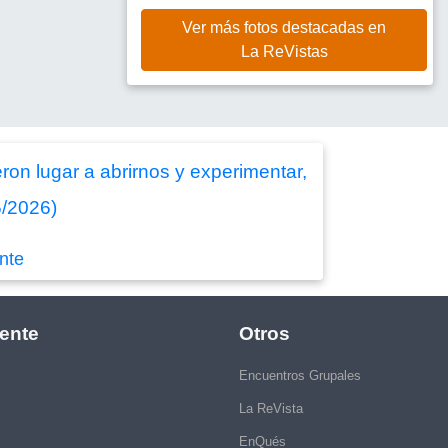
Ver más fotos destacadas en
La ReVistas
eron lugar a abrirnos y experimentar,
5/2026)
nte
ente
Otros
Encuentros Grupales
La ReVista
EnQués