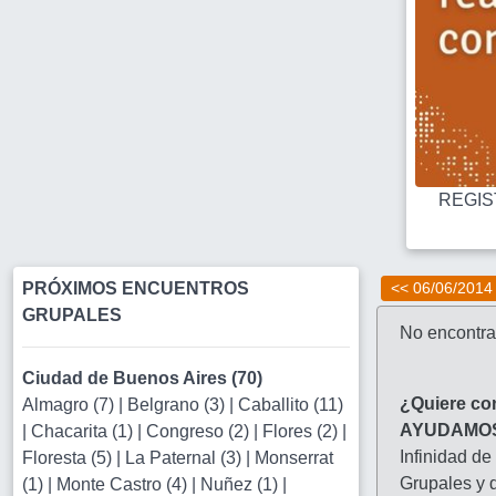
REGIST
PRÓXIMOS ENCUENTROS
<< 06/06/2014
GRUPALES
No encontra
Ciudad de Buenos Aires (70)
¿Quiere co
Almagro (7)
|
Belgrano (3)
|
Caballito (11)
AYUDAMO
|
Chacarita (1)
|
Congreso (2)
|
Flores (2)
|
Infinidad de
Floresta (5)
|
La Paternal (3)
|
Monserrat
Grupales y d
(1)
|
Monte Castro (4)
|
Nuñez (1)
|