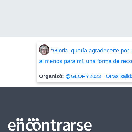
"Gloria, quería agradecerte por 
al menos para mí, una forma de rec
Organizó:
@GLORY2023
-
Otras sali