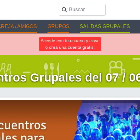
REJA / AMIGOS
GRUPOS
SALIDAS GRUPALES
Accedé con tu usuario y clave
o crea una cuenta gratis.
tros Grupales del 07 / 06