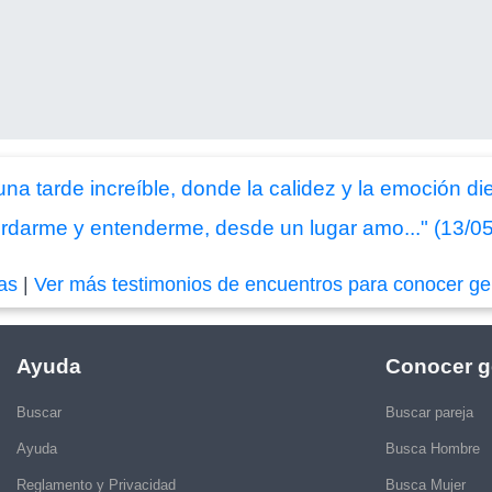
una tarde increíble, donde la calidez y la emoción di
ordarme y entenderme, desde un lugar amo..." (13/0
das
|
Ver más testimonios de encuentros para conocer ge
Ayuda
Conocer g
Buscar
Buscar pareja
Ayuda
Busca Hombre
Reglamento y Privacidad
Busca Mujer