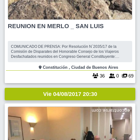
REUNION EN MERLO _ SAN LUIS
COMUNICADO DE PRENSA: Por Resolución N`2035/17 de la
Comisión de Disparates del Honorable Consejo de los Viajeros
Desfachatados reunidos en Congreso General Constituyente:
...RESUELVEN: Convocar a Asamblea Ordinaria en la Ciudad de
Merlo, San Luis para el día viernes 04 de agosto del 2017, a las
Constitución , Ciudad de Buenos Aires
20.00 ha, por 5 días y 3 noches, regresando a nu
36
0
69
Vie 04/08/2017 20:30