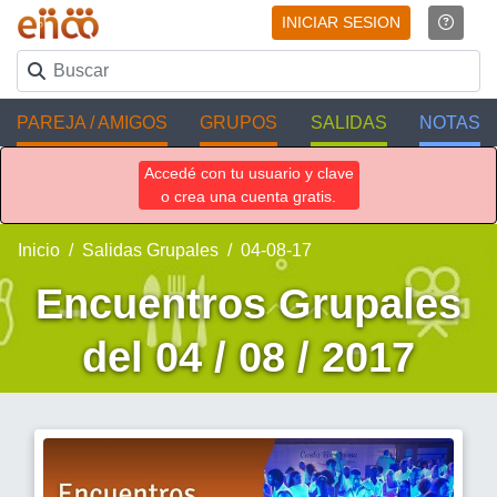
INICIAR SESION
PAREJA / AMIGOS
GRUPOS
SALIDAS
NOTAS
Accedé con tu usuario y clave
o crea una cuenta gratis.
Inicio
Salidas Grupales
04-08-17
Encuentros Grupales
del 04 / 08 / 2017