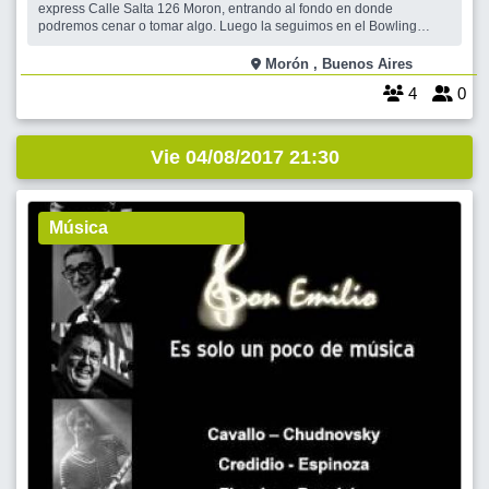
express Calle Salta 126 Moron, entrando al fondo en donde
podremos cenar o tomar algo. Luego la seguimos en el Bowling
Thaler de Moron, en la calle Machado 970 (entre Salta y Mendoza) a
dos cuadras de la estación de Morón. Te esperamos, lo vamos a
Morón , Buenos Aires
pasar genial!!!!!! La linea de
4
0
Vie 04/08/2017 21:30
Música