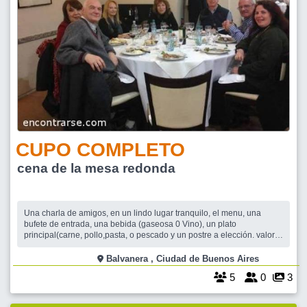
CUPO COMPLETO
cena de la mesa redonda
Una charla de amigos, en un lindo lugar tranquilo, el menu, una
bufete de entrada, una bebida (gaseosa 0 Vino), un plato
principal(carne, pollo,pasta, o pescado y un postre a elección. valor
aproximado 250 pesos Cupo 10 personas, No pido reserva
monetaria, solo pido el compromiso de aquel que se confirma venga,
Balvanera , Ciudad de Buenos Aires
y no le saque el lugar a o
5
0
3