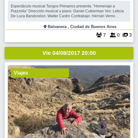
Espectáculo musical Tangos Primarios presenta: “Homenaje a
Piazzolla” Dirección musical y piano: Daniel Cukierman Voz: Leticia
De Luca Bandonéon: Walter Castro Contrabajo: Hernán Verno
Bailarines: Jimena Calarco y Quique López Cantante invitado:
Alejandro Gallo Gosende
Balvanera , Ciudad de Buenos Aires
7
0
3
Vie 04/08/2017 20:00
Viajes