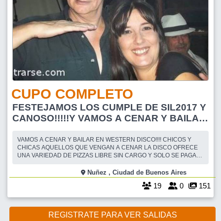
CUPO COMPLETO
FESTEJAMOS LOS CUMPLE DE SIL2017 Y
CANOSO!!!!!Y VAMOS A CENAR Y BAILAR
EN WESTERN DISCO!!!!
VAMOS A CENAR Y BAILAR EN WESTERN DISCO!!!! CHICOS Y
CHICAS AQUELLOS QUE VENGAN A CENAR LA DISCO OFRECE
UNA VARIEDAD DE PIZZAS LIBRE SIN CARGO Y SOLO SE PAGA
LO QUE SE CONSUME EN BEBIDAS(AGUA C/SIN GAS Y/O
GASEOSA $50.- CERVEZA $60.-etc.) EN LA PUERTA SE ANUNCIAN
Nuñez , Ciudad de Buenos Aires
EN LA LISTA DE HERALDO.......A PARTIR DE LAS 23:00 HS y HASTA
19
0
151
LAS 23:30HS. -------
REGISTRATE PARA VER SALIDAS