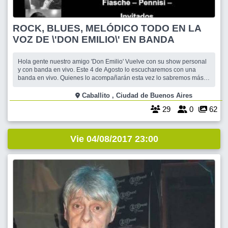
ROCK, BLUES, MELÓDICO TODO EN LA
VOZ DE \'DON EMILIO\' EN BANDA
Hola gente nuestro amigo 'Don Emilio' Vuelve con su show personal
y con banda en vivo. Este 4 de Agosto lo escucharemos con una
banda en vivo. Quienes lo acompañarán esta vez lo sabremos más
adelante. Primera hora del show Rock, Blues con la banda y en la
segunda hora del show ya con pistas y con invitados, escucharemos
Caballito , Ciudad de Buenos Aires
algunos rock y melódic
29
0
62
Vie 04/08/2017 23:00