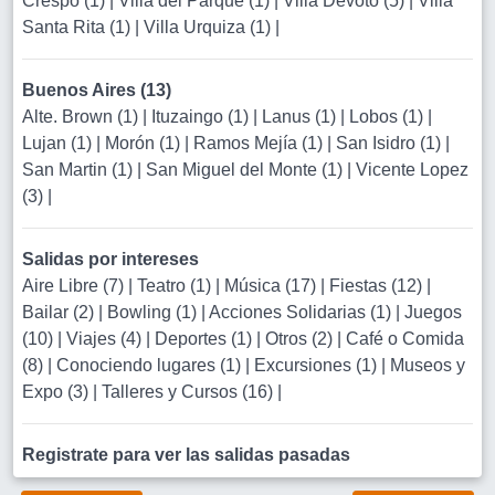
Crespo (1)
|
Villa del Parque (1)
|
Villa Devoto (5)
|
Villa
Santa Rita (1)
|
Villa Urquiza (1)
|
Buenos Aires (13)
Alte. Brown (1)
|
Ituzaingo (1)
|
Lanus (1)
|
Lobos (1)
|
Lujan (1)
|
Morón (1)
|
Ramos Mejía (1)
|
San Isidro (1)
|
San Martin (1)
|
San Miguel del Monte (1)
|
Vicente Lopez
(3)
|
Salidas por intereses
Aire Libre (7)
|
Teatro (1)
|
Música (17)
|
Fiestas (12)
|
Bailar (2)
|
Bowling (1)
|
Acciones Solidarias (1)
|
Juegos
(10)
|
Viajes (4)
|
Deportes (1)
|
Otros (2)
|
Café o Comida
(8)
|
Conociendo lugares (1)
|
Excursiones (1)
|
Museos y
Expo (3)
|
Talleres y Cursos (16)
|
Registrate para ver las salidas pasadas