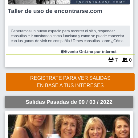
Taller de uso de encontrarse.com
Generamos un nuevo espacio para recorrer el sitio, responder
consultas e ir mostrando como funciona y como se puede conecctar
con tus ganas de vivir en compañía ! Tenes consultas sobre ¿Cómo
aprovechar mejor Encontrarse? ¿Que significan las pelotitas? ¿Como
ver a donde encontrar a las personas que me interesan? ¿Cómo
Evento OnLine por internet
publicarr
7
0
REGISTRATE PARA VER SALIDAS
EN BASE A TUS INTERESES
Salidas Pasadas de 09 / 03 / 2022