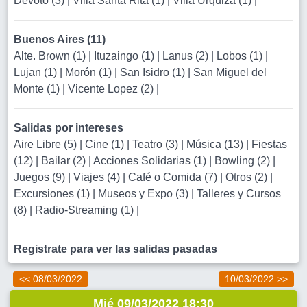
Devoto (3)
|
Villa Santa Rita (1)
|
Villa Urquiza (1)
|
Buenos Aires (11)
Alte. Brown (1)
|
Ituzaingo (1)
|
Lanus (2)
|
Lobos (1)
|
Lujan (1)
|
Morón (1)
|
San Isidro (1)
|
San Miguel del
Monte (1)
|
Vicente Lopez (2)
|
Salidas por intereses
Aire Libre (5)
|
Cine (1)
|
Teatro (3)
|
Música (13)
|
Fiestas
(12)
|
Bailar (2)
|
Acciones Solidarias (1)
|
Bowling (2)
|
Juegos (9)
|
Viajes (4)
|
Café o Comida (7)
|
Otros (2)
|
Excursiones (1)
|
Museos y Expo (3)
|
Talleres y Cursos
(8)
|
Radio-Streaming (1)
|
Registrate para ver las salidas pasadas
<< 08/03/2022
10/03/2022 >>
Mié 09/03/2022 18:30