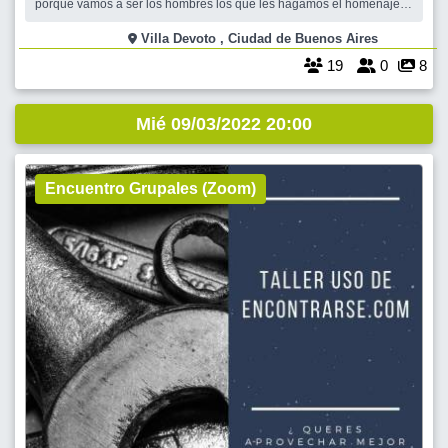
porque vamos a ser los hombres los que les hagamos el homenaje a
nuestras compañeras. Como ya sabemos nos encontramos en
nuestra querida plaza Arenales, en el precioso barrio de Villa Devoto,
Villa Devoto , Ciudad de Buenos Aires
en la esquina de Nueva Yor
19
0
8
Mié 09/03/2022 20:00
Encuentro Grupales (Zoom)