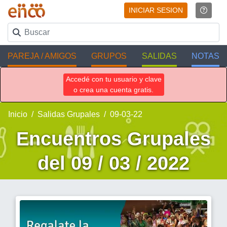
INICIAR SESION
PAREJA / AMIGOS
GRUPOS
SALIDAS
NOTAS
Accedé con tu usuario y clave
o crea una cuenta gratis.
Inicio
Salidas Grupales
09-03-22
Encuentros Grupales
del 09 / 03 / 2022