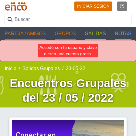
INICIAR SESION
PAREJA / AMIGOS
GRUPOS
SALIDAS
NOTAS
Accedé con tu usuario y clave
o crea una cuenta gratis.
Inicio
Salidas Grupales
23-05-22
Encuentros Grupales
del 23 / 05 / 2022