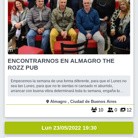
ENCONTRARNOS EN ALMAGRO THE
ROZZ PUB
Empecemos la semana de una forma diferente, para que el Lunes no
sea tan Lunes, para que no te sientas ni cansado ni aburrido,
arrancar con buena vibra determinará toda tu semana, engaña tu
mente, endulza tus días y vivirás feliz. Todo eso depende solo de vos
cómo quieras mirarlo e interpretarlo. Toma el coraje porque alcanzar
Almagro , Ciudad de Buenos Aires
la Felicidad es
10
0
12
Lun 23/05/2022 19:30