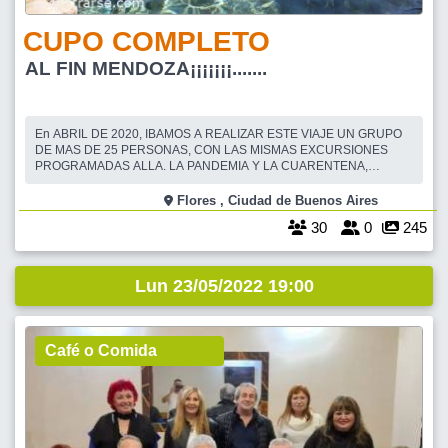
CUPO COMPLETO
AL FIN MENDOZA¡¡¡¡¡¡¡.......
En ABRIL DE 2020, IBAMOS A REALIZAR ESTE VIAJE UN GRUPO
DE MAS DE 25 PERSONAS, CON LAS MISMAS EXCURSIONES
PROGRAMADAS ALLA. LA PANDEMIA Y LA CUARENTENA,
HICIERON QUE EL VIAJE, FUERA SUSPENDIDO..... AHORA, LOS
INVITO, A ACOMPAÑARME....... SALIMOS EL LUNES 23 DE MAYO,
Flores , Ciudad de Buenos Aires
DEL 2022, APROX. A LAS 19 HS, DESDE EST. TERMINAL
30
0
245
DELLEPIANE. CABA
Lun 23/05/2022 19:00
Café o Comida