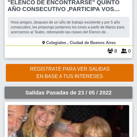
"ELENCO DE ENCONTRARSE" QUINTO
AÑO CONSECUTIVO ,PARTICIPA VOS
TAMBIEN!
Hola amigos, despues de un año de trabajo excelente y por 5 año
consecutivo, les propongo juntarnos los lunes a partir de Marzo para
acercarnos al Teatro, retomando las clases del Elenco de
Encontrarse que ya esta funcionando , en forma presencial . Con
protocolo ,distancia, y recaudos necesarios y a la vez divirtiéndonos
Colegiales , Ciudad de Buenos Aires
,improvisando y crean
8
0
REGISTRATE PARA VER SALIDAS
EN BASE A TUS INTERESES
Salidas Pasadas de 23 / 05 / 2022