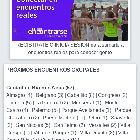
REGISTRATE O INICIA SESION para sumarte a
encuentros reales para conocer gente
PRÓXIMOS ENCUENTROS GRUPALES
Ciudad de Buenos Aires (57)
Almagro (4)
|
Belgrano (3)
|
Caballito (8)
|
Congreso (2)
|
Floresta (5)
|
La Paternal (2)
|
Monserrat (1)
|
Monte
Castro (4)
|
Palermo (5)
|
Parque Avellaneda (1)
|
Parque
Chacabuco (2)
|
Puerto Madero (1)
|
Retiro (1)
|
Saavedra
(2)
|
San Nicolas (5)
|
San Telmo (2)
|
Versalles (2)
|
Villa
Crespo (1)
|
Villa del Parque (1)
|
Villa Devoto (3)
|
Villa