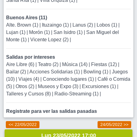
Santa Rita (1)
|
Villa Urquiza (1)
|
Buenos Aires (11)
Alte. Brown (1)
|
Ituzaingo (1)
|
Lanus (2)
|
Lobos (1)
|
Lujan (1)
|
Morón (1)
|
San Isidro (1)
|
San Miguel del
Monte (1)
|
Vicente Lopez (2)
|
Salidas por intereses
Aire Libre (6)
|
Teatro (2)
|
Música (14)
|
Fiestas (12)
|
Bailar (2)
|
Acciones Solidarias (1)
|
Bowling (1)
|
Juegos
(10)
|
Viajes (4)
|
Conociendo lugares (1)
|
Café o Comida
(5)
|
Otros (2)
|
Museos y Expo (3)
|
Excursiones (1)
|
Talleres y Cursos (8)
|
Radio-Streaming (1)
|
Registrate para ver las salidas pasadas
<< 22/05/2022
24/05/2022 >>
Lun 23/05/2022 17:00