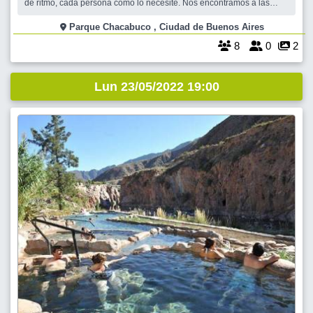
de ritmo, cada persona como lo necesite. Nos encontramos a las
17hs en el punto de encuentro (La estación saludable que está en la
esquina de Asamblea y Emilio Mitre). Arrancamos la caminata a las
Parque Chacabuco , Ciudad de Buenos Aires
17:05hs para p
8
0
2
Lun 23/05/2022 19:00