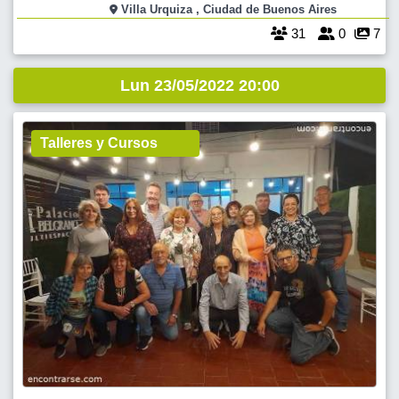
sus 77 años, Mathus se pregunta si ésta creación de rebeldía juvenil
Villa Urquiza , Ciudad de Buenos Aires
aún contin�
31
0
7
Lun 23/05/2022 20:00
Talleres y Cursos