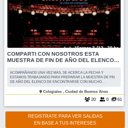
COMPARTI CON NOSOTROS ESTA
MUESTRA DE FIN DE AÑO DEL ELENCO
DE ENCONTRARSE
ACOMPAÑANOS UNA VEZ MAS, SE ACERCA LA FECHA Y
ESTAMOS TRABAJANDO PARA PREPARAR LA MUESTRA DE FIN
DE AÑO DEL ELENCO DE ENCONTRARSE CON MUCHO
ENTUSIASMO Y GANAS DE QUE TE SUMES Y NOS ACOMPAÑES.
RESERVA TU LUGAR, CUPOS LIMITADOS TE ESPERAMOS ,TE VA
Colegiales , Ciudad de Buenos Aires
A ENCANTAR!!
20
0
61
REGISTRATE PARA VER SALIDAS
EN BASE A TUS INTERESES