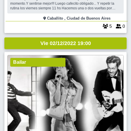
momento.Y sentirse mejor!!! Luego cafecito obligado... Y repetir la
rutina los viernes siempre 11 hs Hacemos una o dos vueltas por
afuera y una o dos por adentro, alrededor del lago. Nos encontramos
en el mástil de entrada en Marechal y Díaz Vélez con una tolerancia
Caballito , Ciudad de Buenos Aires
de 10 minutos
5
0
Vie 02/12/2022 19:00
Bailar