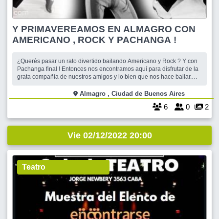
Y PRIMAVEREAMOS EN ALMAGRO CON
AMERICANO , ROCK Y PACHANGA !
¿Querés pasar un rato divertido bailando Americano y Rock ? Y con
Pachanga final ! Entonces nos encontramos aquí para disfrutar de la
grata compañía de nuestros amigos y lo bien que nos hace bailar.
Contamos con una amplia sala bien ventilada y la mejor música ,
cuidando siempre las medidas sanitarias , disponen de alcohol en
Almagro , Ciudad de Buenos Aires
gel para
6
0
2
Vie 02/12/2022 20:00
Teatro