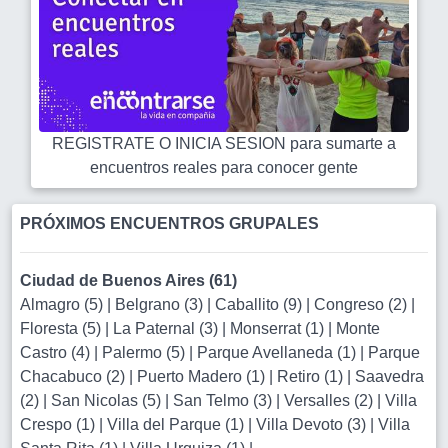
REGISTRATE O INICIA SESION para sumarte a
encuentros reales para conocer gente
PRÓXIMOS ENCUENTROS GRUPALES
Ciudad de Buenos Aires (61)
Almagro (5)
|
Belgrano (3)
|
Caballito (9)
|
Congreso (2)
|
Floresta (5)
|
La Paternal (3)
|
Monserrat (1)
|
Monte
Castro (4)
|
Palermo (5)
|
Parque Avellaneda (1)
|
Parque
Chacabuco (2)
|
Puerto Madero (1)
|
Retiro (1)
|
Saavedra
(2)
|
San Nicolas (5)
|
San Telmo (3)
|
Versalles (2)
|
Villa
Crespo (1)
|
Villa del Parque (1)
|
Villa Devoto (3)
|
Villa