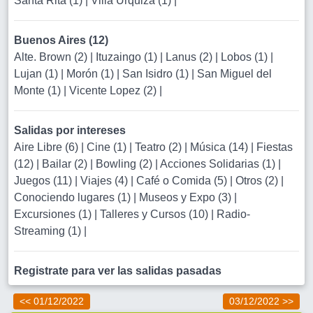
Santa Rita (1)
|
Villa Urquiza (1)
|
Buenos Aires (12)
Alte. Brown (2)
|
Ituzaingo (1)
|
Lanus (2)
|
Lobos (1)
|
Lujan (1)
|
Morón (1)
|
San Isidro (1)
|
San Miguel del
Monte (1)
|
Vicente Lopez (2)
|
Salidas por intereses
Aire Libre (6)
|
Cine (1)
|
Teatro (2)
|
Música (14)
|
Fiestas
(12)
|
Bailar (2)
|
Bowling (2)
|
Acciones Solidarias (1)
|
Juegos (11)
|
Viajes (4)
|
Café o Comida (5)
|
Otros (2)
|
Conociendo lugares (1)
|
Museos y Expo (3)
|
Excursiones (1)
|
Talleres y Cursos (10)
|
Radio-
Streaming (1)
|
Registrate para ver las salidas pasadas
<< 01/12/2022
03/12/2022 >>