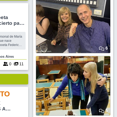
oeta
ierto para
ersonal de María
que nace
 poeta Federico
6
se en su versión
de la
Buenos Aires
so desafío de
ser llevado a escena en La Gloria Teatral. Una actri
8
0
11
TO
E
 A
5