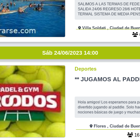
!!!
SALIMOS A LAS TERMAS DE FED
SALIDA 24/06 REGRESO 28/6 HOT
TERMAL SISTEMA DE MEDIA PENSION
DESAYUNO Y CENA OMNIBUS SEMICAMA
TOILETE PELICULAS SE REALIZA 1 PARADA
Villa Soldati , Ciudad d
PARA DESAYUNAR COORDINACION SON 5 DIAS
4 NOCHES REGIMEN DE COMIDA CON MEDIA
PENSION DESAYUNO Y CENA HOTEL PARAISO
TERMAL UBICADO EN LA PARTE
Sáb 24/06/2023 14:00
Deportes
** JUGAMOS AL PADDL
Hola amigos! Los esperamos para pa
divertido jugando al paddle. Solo hac
nociones básicas de juego y mucha
pasarlo bien. Agregamos una hora al
podemos jugar más. Si no tenés pal
Flores , Ciudad de B
una. Te esperamos !! Cris y Betita
1