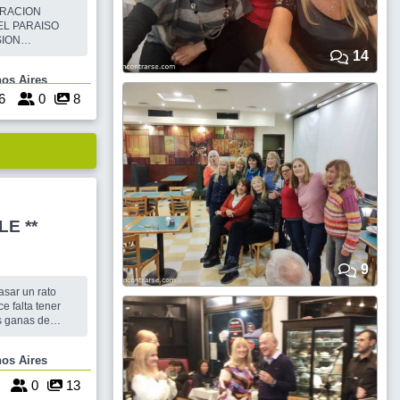
ERACION
EL PARAISO
14
e Buenos Aires
6
0
8
E **
9
sar un rato
e falta tener
s ganas de
 encuentro así
eta te prestamos
uenos Aires
6
0
13