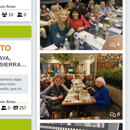
acompañado con
 Buenos Aires
r las ideas de
los más grandes pensadores clásicos. Come
10
0
6
TO
AYA,
 SIERRA
hermoso viaje,
 como
ados por el
..... SON 3
e Buenos Aires
N SERV. A BO
0
257
6