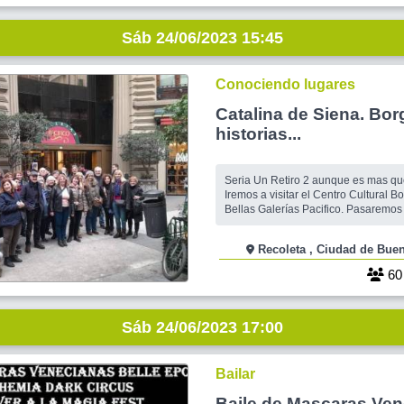
Sáb 24/06/2023 15:45
Conociendo lugares
Catalina de Siena. Bor
historias...
Seria Un Retiro 2 aunque es mas qu
Iremos a visitar el Centro Cultural Bo
Bellas Galerías Pacifico. Pasaremos 
Payró y mil Historias. Visitaremos E
Catalinas con sus Historias. Pasare
Recoleta , Ciudad de 
Rectorado de La UBA y sus historia
el palacio de las cuevas. Veremos po
6
Sáb 24/06/2023 17:00
Bailar
Baile de Mascaras Ven