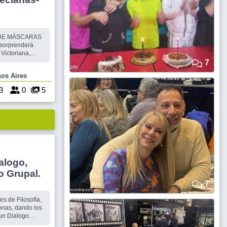
E DE MÁSCARAS
sorprenderá
Victoriana,
ntage y el
7
uenos Aires
ar un Sábado
 y en familia, en
3
0
5
alogo,
o Grupal.
7
s de Filosofía,
sonas, dando los
logo
ormas de pensar.