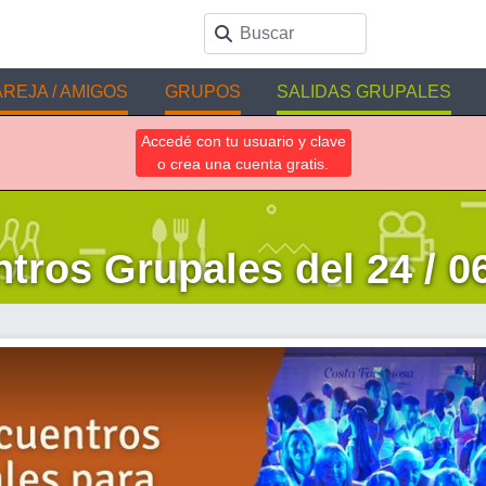
REJA / AMIGOS
GRUPOS
SALIDAS GRUPALES
Accedé con tu usuario y clave
o crea una cuenta gratis.
tros Grupales del 24 / 06