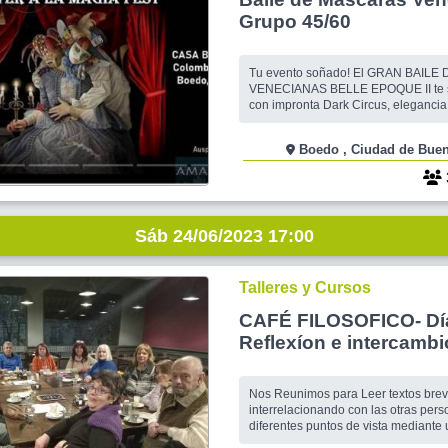
Grupo 45/60
Tu evento soñado! El GRAN BAIL
VENECIANAS BELLE EPOQUE II te 
con impronta Dark Circus, elegancia 
misterio Gótico, atractiva Bohemia Vi
glamour del New Romantic La Mascarada mágica
Boedo , Ciudad de B
que estabas esperando para disfrut
inolvidable con tus amistades, pareja
una cálida
Sáb 24/06/2023 17:00
Talleres y Cursos
CAFÉ FILOSOFICO- Dí
Reflexíon e intercambi
Nos Reunimos para Leer textos breve
interrelacionando con las otras per
diferentes puntos de vista mediante un Dia
respetuoso de las distintas idea y f