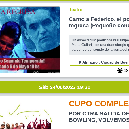
Teatro
Canto a Federico, el p
regresa (Pequeño conc
duende y violoncello)
Un espectáculo poético teatral unip
Marta Guitart, con una dramaturgia 
partiendo del sonido de la tierra del
García Lorca, que luego de estrenar
de Relato Sonoro en 2020 en medio 
Almagro , Ciudad de 
pandemia, llega ahora con el hermo
1
Sáb 24/06/2023 19:30
CUPO COMPLE
POR OTRA SALIDA D
BOWLING, VOLVEMOS
PALOKO !!!