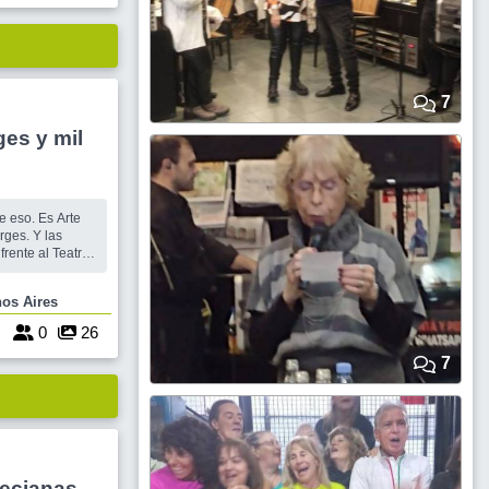
7
ges y mil
e eso. Es Arte
rges. Y las
frente al Teatro
l Convento de las
mos Frente al
Buenos Aires
s. Recorreremos
r dentr
0
0
26
7
ecianas-