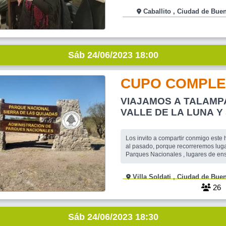
Al comenzar tomamos un cafecito 
Caballito , Ciudad de
algo para saborear! Vamos a recorre
Sáb 24/06/2023 18:00
CUPO COMPLE
VIAJAMOS A TALAMP
VALLE DE LA LUNA Y
DE LAS QUIJADAS,
Los invito a compartir conmigo este 
al pasado, porque recorreremos lugares
Parques Nacionales , lugares de ensueño, que nos
muestran , sitios no demasiado visit
hombre, y son de destacado valor historico
Villa Soldati , Ciudad d
PROVINCIAS, SAN LUIS, LA RIOJA, Y SAN JUAN...
VIAJAMOS EN BUS SEMI CAMA, CO
26
Sáb 24/06/2023 18:30