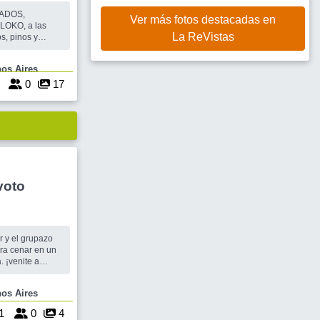
MADOS,
Ver más fotos destacadas en
ALOKO, a las
La ReVistas
s, pinos y
po y de obtener
Buenos Aires
seen, iremos a
6
0
17
voto
r y el grupazo
ra cenar en un
 ¡venite a
anito.
4.
e Buenos Aires
1
0
4