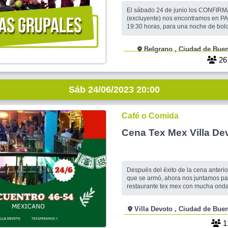
El sábado 24 de junio los CONFIR
(excluyente) nos encontramos en P
19:30 horas, para una noche de bolo
canaletas. Aquellos que lleguen después de las
20:00 se harán cargo de formar equi
Belgrano , Ciudad de 
los turnos correspondientes Finalizado el juego de
todos los equipos, los que asi lo de
2
cenar a Bo
Sáb 24/06/2023 20:00
Café o Comida
Cena Tex Mex Villa De
Después del éxito de la cena anterio
que se armó, ahora nos juntamos pa
restaurante tex mex con mucha onda.
pasarlo genial! Restaurante Orale Ju
Propuesta para personas entre 46-5
Villa Devoto , Ciudad d
1