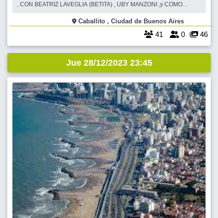
, CON BEATRIZ LAVEGLIA (BETITA) , UBY MANZONI ,y COMO
INVITADA ,ANA CANO .ESCUCHAREMOS CANCIONES DE TODAS
LAS EPOCAS Y TERMINAREMOS BAILANDO A TODO RITMO ! LOS
Caballito , Ciudad de Buenos Aires
ESPERAMOS !!!
41
0
46
Jue 28/12/2023 23:45