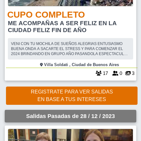
CUPO COMPLETO
ME ACOMPAÑAS A SER FELIZ EN LA
CIUDAD FELIZ FIN DE AÑO
VENI CON TU MOCHILA DE SUEÑOS ALEGRIAS ENTUSIASMO
BUENA ONDA A SACARTE EL STRESS Y PARA COMENZAR EL
2024 BRINDANDO EN GRUPO AÑO PASANDOLA ESPECTACULAR
A PEDIDO DE MUCHOS VIAJEROS QUE YA CONFIRMARON IR
SUMATE AL GRUPO LOCKITOS POR VIAJAR CREADO POR
Villa Soldati , Ciudad de Buenos Aires
WAPSAP Y NO TE PIERDAS DISFRUTAR Y COMENZARCON UNA
17
0
3
ENERGIA RENOVADA VENIMOS TRABAJAND
REGISTRATE PARA VER SALIDAS
EN BASE A TUS INTERESES
Salidas Pasadas de 28 / 12 / 2023