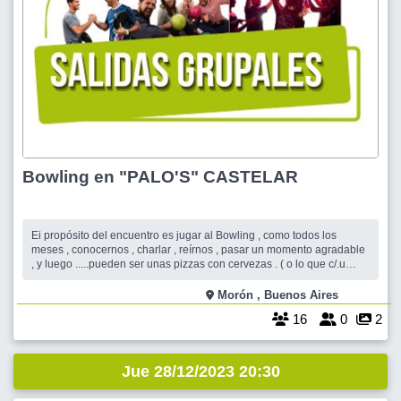
Bowling en "PALO'S" CASTELAR
Ei propósito del encuentro es jugar al Bowling , como todos los
meses , conocernos , charlar , reírnos , pasar un momento agradable
, y luego .....pueden ser unas pizzas con cervezas . ( o lo que c/.u
prefiera .....
Morón , Buenos Aires
16
0
2
Jue 28/12/2023 20:30