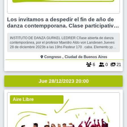
Los invitamos a despedir el fin de año de
danza contempporana. Clase participativa
sin costo
INSTITUTO DE DANZA GURKEL LEDRER Cñase abierta de danza
contemporànea, por el profesor Maestro Aldo von Landesen Jueves
28 de diciembre 2023b a las 19hs Pasteur 170 . caba. Elemento yy
conceptos de danza contempporànea Maestro Aldo von Landesen-
valor de la clase elementos no perecederos. Alimmento ropas,etc. a
Congreso , Ciudad de Buenos Aires
be
6
0
21
Jue 28/12/2023 20:00
Aire Libre