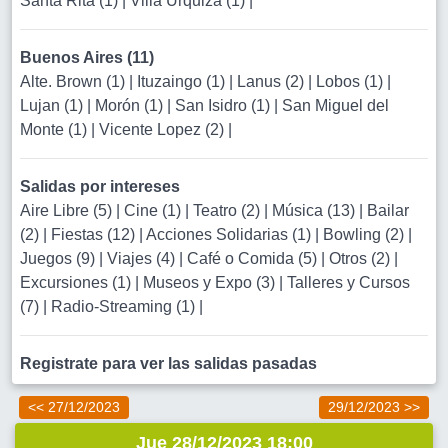
Santa Rita (1)
|
Villa Urquiza (1)
|
Buenos Aires (11)
Alte. Brown (1)
|
Ituzaingo (1)
|
Lanus (2)
|
Lobos (1)
|
Lujan (1)
|
Morón (1)
|
San Isidro (1)
|
San Miguel del
Monte (1)
|
Vicente Lopez (2)
|
Salidas por intereses
Aire Libre (5)
|
Cine (1)
|
Teatro (2)
|
Música (13)
|
Bailar
(2)
|
Fiestas (12)
|
Acciones Solidarias (1)
|
Bowling (2)
|
Juegos (9)
|
Viajes (4)
|
Café o Comida (5)
|
Otros (2)
|
Excursiones (1)
|
Museos y Expo (3)
|
Talleres y Cursos
(7)
|
Radio-Streaming (1)
|
Registrate para ver las salidas pasadas
<< 27/12/2023
29/12/2023 >>
Jue 28/12/2023 18:00