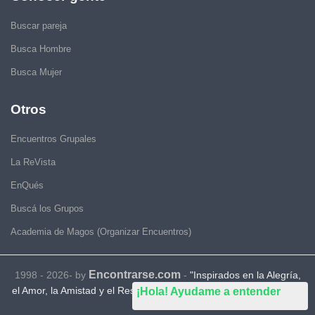
Buscar pareja
Busca Hombre
Busca Mujer
Otros
Encuentros Grupales
La ReVista
EnQués
Buscá los Grupos
Academia de Magos (Organizar Encuentros)
Encontrarse.com
1998 - 2026- by
-
"Inspirados en la Alegría,
el Amor, la Amistad y el Respeto, motivamos a la gente a que sea
¡Hola! Ayudame a entender
feliz."