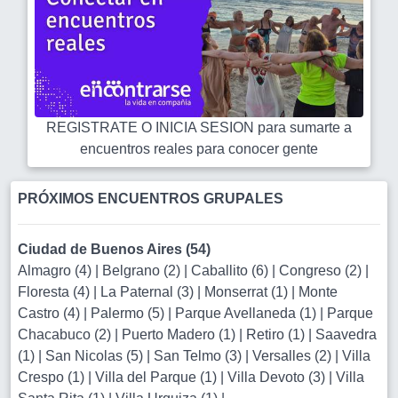
REGISTRATE O INICIA SESION para sumarte a
encuentros reales para conocer gente
PRÓXIMOS ENCUENTROS GRUPALES
Ciudad de Buenos Aires (54)
Almagro (4)
|
Belgrano (2)
|
Caballito (6)
|
Congreso (2)
|
Floresta (4)
|
La Paternal (3)
|
Monserrat (1)
|
Monte
Castro (4)
|
Palermo (5)
|
Parque Avellaneda (1)
|
Parque
Chacabuco (2)
|
Puerto Madero (1)
|
Retiro (1)
|
Saavedra
(1)
|
San Nicolas (5)
|
San Telmo (3)
|
Versalles (2)
|
Villa
Crespo (1)
|
Villa del Parque (1)
|
Villa Devoto (3)
|
Villa