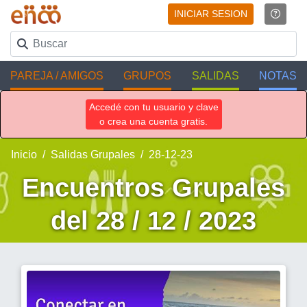
INICIAR SESION
PAREJA / AMIGOS
GRUPOS
SALIDAS
NOTAS
Accedé con tu usuario y clave
o crea una cuenta gratis.
Inicio
Salidas Grupales
28-12-23
Encuentros Grupales
del 28 / 12 / 2023