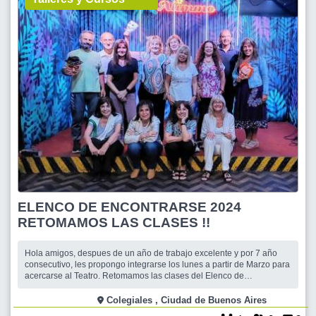
ELENCO DE ENCONTRARSE 2024
RETOMAMOS LAS CLASES !!
Hola amigos, despues de un año de trabajo excelente y por 7 año
consecutivo, les propongo integrarse los lunes a partir de Marzo para
acercarse al Teatro. Retomamos las clases del Elenco de
Encontrarse que ya esta funcionando , en forma presencial
divirtiéndonos ,improvisando y creando personajes. ES UN TALLER
Colegiales , Ciudad de Buenos Aires
DE TEATRO PARA QUIENES TENGAN EX