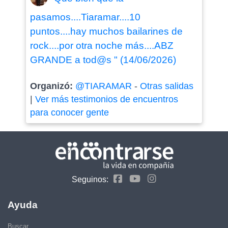
pasamos....Tiaramar....10
puntos....hay muchos bailarines de
rock....por otra noche más....ABZ
GRANDE a tod@s " (14/06/2026)
Organizó:
@TIARAMAR
-
Otras salidas
|
Ver más testimonios de encuentros
para conocer gente
Seguinos:
Ayuda
Buscar