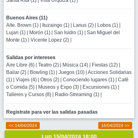
Santa Rita (1)
|
Villa Urquiza (1)
|
Buenos Aires (11)
Alte. Brown (1)
|
Ituzaingo (1)
|
Lanus (2)
|
Lobos (1)
|
Lujan (1)
|
Morón (1)
|
San Isidro (1)
|
San Miguel del
Monte (1)
|
Vicente Lopez (2)
|
Salidas por intereses
Aire Libre (6)
|
Teatro (2)
|
Música (14)
|
Fiestas (12)
|
Bailar (2)
|
Bowling (1)
|
Juegos (10)
|
Acciones Solidarias
(1)
|
Viajes (4)
|
Otros (2)
|
Conociendo lugares (1)
|
Café
o Comida (5)
|
Museos y Expo (3)
|
Excursiones (1)
|
Talleres y Cursos (8)
|
Radio-Streaming (1)
|
Registrate para ver las salidas pasadas
<< 14/04/2024
16/04/2024 >>
Lun 15/04/2024 18:00