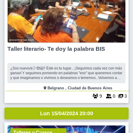
Taller literario- Te doy la palabra BIS
¿Sos nuevo/a🎈😍🤗? Éste es tu lugar... ¡Seguimos cada vez con más
ganas! Y seguimos poniendo en palabras "eso" que queremos contar
y que imaginamos o vivimos o deseamos o tememos...Volvemos a
encontrarnos para tomar un café, conocernos y escribir. Sí. Escribir.
Encontrar nuestro propio estilo, la manera de respirar de un escritor.
Belgrano , Ciudad de Buenos Aires
9
0
3
Lun 15/04/2024 20:00
Talleres y Cursos