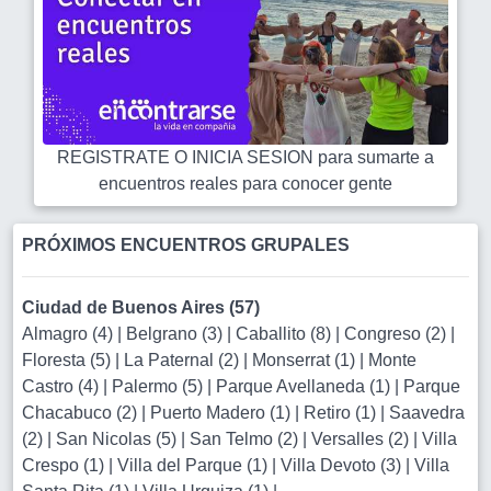
REGISTRATE O INICIA SESION para sumarte a
encuentros reales para conocer gente
PRÓXIMOS ENCUENTROS GRUPALES
Ciudad de Buenos Aires (57)
Almagro (4)
|
Belgrano (3)
|
Caballito (8)
|
Congreso (2)
|
Floresta (5)
|
La Paternal (2)
|
Monserrat (1)
|
Monte
Castro (4)
|
Palermo (5)
|
Parque Avellaneda (1)
|
Parque
Chacabuco (2)
|
Puerto Madero (1)
|
Retiro (1)
|
Saavedra
(2)
|
San Nicolas (5)
|
San Telmo (2)
|
Versalles (2)
|
Villa
Crespo (1)
|
Villa del Parque (1)
|
Villa Devoto (3)
|
Villa