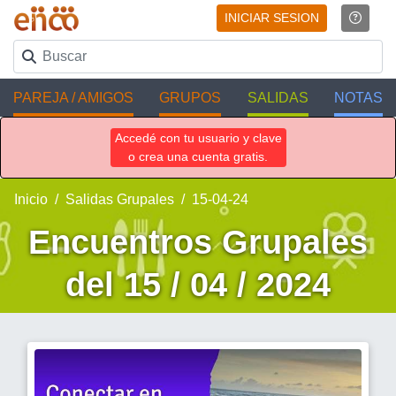
INICIAR SESION
PAREJA / AMIGOS
GRUPOS
SALIDAS
NOTAS
Accedé con tu usuario y clave
o crea una cuenta gratis.
Inicio
Salidas Grupales
15-04-24
Encuentros Grupales
del 15 / 04 / 2024