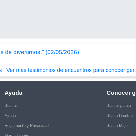
 de divertirnos." (02/05/2026)
s
|
Ver más testimonios de encuentros para conocer gen
Ayuda
Conocer g
Buscar
Buscar pareja
Ayuda
Busca Hombre
Reglamento y Privacidad
Busca Mujer
Mapa del sitio