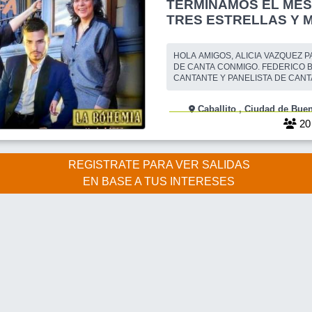
TERMINAMOS EL MES
TRES ESTRELLAS Y 
TALENTO
HOLA AMIGOS, ALICIA VAZQUEZ PARTICIPANTE
DE CANTA CONMIGO. FEDERICO 
CANTANTE Y PANELISTA DE CANT
ADRIANA LANDARIN EXCELENTE
NOS INVITAN AL GRAN SHOW DE F
Caballito , Ciudad de
VISPERA DE FERIADO. TODOS C
LOS CANTANTES Y SI SOS NUEV@
2
CONOCES, TE INVITO A QUE ME 
REGISTRATE PARA VER SALIDAS
EN BASE A TUS INTERESES