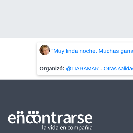
"Muy linda noche. Muchas ganas
Organizó:
@TIARAMAR
-
Otras salida