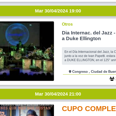
Mar 30/04/2024 19:00
Otros
Dia Internac. del Jazz
a Duke Ellington
En el Día Internacional del Jazz, la
junto a la voz de Ivan Papetti. est
a DUKE ELLINGTON, en el 125° aniv
nacimiento. Una experiencia musical
época dorada de las big bands (Lam
Congreso , Ciudad de 
con poco tiempo, pero me enteré rec
!dale... venite!).
Mar 30/04/2024 21:00
CUPO COMPLE