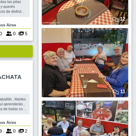
 y querés
io de disfrute,
? 🎈🥰🎉
12
a nuestros
Buenos Aires
ronto🍁🍂 y nos
table
0
0
5
BACHATA
11
ballito , Martes
ás de bailar con
n toda la música
 Buenos Aires
a , sin dejar de
9
0
2