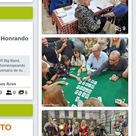
9
 - Honrando
 CR Big Band,
ara homenajeando
ersario de su
 que celebra la
ento publicar
Buenos Aires
ien ahora...
3
0
6
7
TO