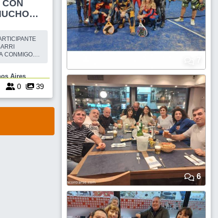
 CON
MUCHO
BARRI
A CONMIGO.
7
 CANTANTE
IN DE MES Y
 Buenos Aires
ONOCEMOS A
 Y NO LOS
0
0
39
ACOMPAÑES.
MUSICA PARA TODOS LOS GUSTOS. VALOR
6