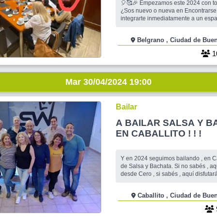
🎈🥰🎉 Empezamos este 2024 con todas las pilas
¿Sos nuevo o nueva en Encontrarse
integrarte inmediatamente a un espac
con linda gente y buen nivel cultural
Entonces...no podés dejar de venir 
Belgrano , Ciudad de 
"Martes..."📖 Se viene el fresquito p
seguimos encontrando en un confor
1
Mar 30/04/2024 19:00
Bailar
A BAILAR SALSA Y 
EN CABALLITO ! ! !
Y en 2024 seguimos bailando , en Ca
de Salsa y Bachata. Si no sabés , aquí aprenderás ,
desde Cero , si sabés , aquí disfutar
el hermoso grupo de MoviDitos . Vení a divertirte y
celebrar la Vida en movimiento y co
Caballito , Ciudad de
. Los Martes bailamos Salsa y Bachat
hacer un rato de pa