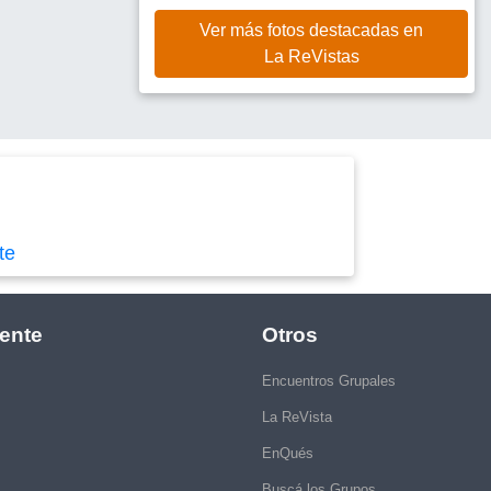
Ver más fotos destacadas en
La ReVistas
te
ente
Otros
Encuentros Grupales
La ReVista
EnQués
Buscá los Grupos