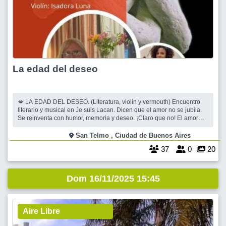
La edad del deseo
💋 LA EDAD DEL DESEO. (Literatura, violín y vermouth) Encuentro
literario y musical en Je suis Lacan. Dicen que el amor no se jubila.
Se reinventa con humor, memoria y deseo. ¡Claro que no! El amor
NO se jubila. Solo cambia de ritmo, se vuelve más sabio, más libre,
más intenso. Hay miradas que siguen encendiéndonos, hay palabras
San Telmo , Ciudad de Buenos Aires
que
37
0
20
Dom 16/11/2025 15:45
Aire Libre