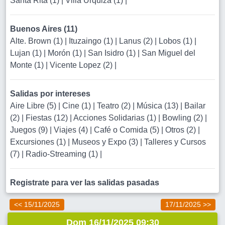
Santa Rita (1)
|
Villa Urquiza (1)
|
Buenos Aires (11)
Alte. Brown (1)
|
Ituzaingo (1)
|
Lanus (2)
|
Lobos (1)
|
Lujan (1)
|
Morón (1)
|
San Isidro (1)
|
San Miguel del
Monte (1)
|
Vicente Lopez (2)
|
Salidas por intereses
Aire Libre (5)
|
Cine (1)
|
Teatro (2)
|
Música (13)
|
Bailar
(2)
|
Fiestas (12)
|
Acciones Solidarias (1)
|
Bowling (2)
|
Juegos (9)
|
Viajes (4)
|
Café o Comida (5)
|
Otros (2)
|
Excursiones (1)
|
Museos y Expo (3)
|
Talleres y Cursos
(7)
|
Radio-Streaming (1)
|
Registrate para ver las salidas pasadas
<< 15/11/2025
17/11/2025 >>
Dom 16/11/2025 09:30