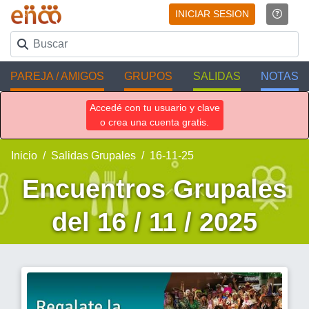
INICIAR SESION
PAREJA / AMIGOS
GRUPOS
SALIDAS
NOTAS
Accedé con tu usuario y clave
o crea una cuenta gratis.
Inicio
Salidas Grupales
16-11-25
Encuentros Grupales
del 16 / 11 / 2025