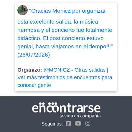
"Gracias Monicz por organizar
esta excelente salida, la música
hermosa y el concierto fue totalmente
didáctico. El post concierto estuvo
genial, hasta viajamos en el tiempo!!!"
(26/07/2026)
Organizó:
@MONICZ
-
Otras salidas
|
Ver más testimonios de encuentros para
conocer gente
Seguinos: