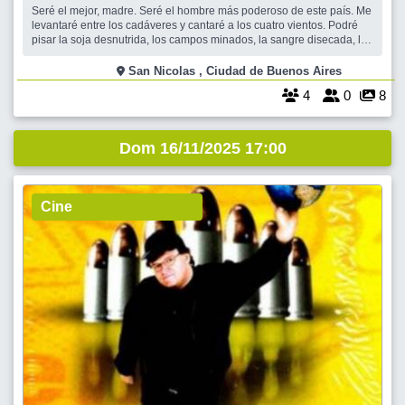
Seré el mejor, madre. Seré el hombre más poderoso de este país. Me
levantaré entre los cadáveres y cantaré a los cuatro vientos. Podré
pisar la soja desnutrida, los campos minados, la sangre disecada, las
vacas vencidas. Seremos enormes, madre. Te lo prometo. — Héctor
Bienvenidos a una Argentina pulverizada y decadente donde
San Nicolas , Ciudad de Buenos Aires
cualquier
4
0
8
Dom 16/11/2025 17:00
Cine