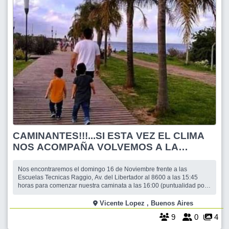
CAMINANTES!!!...SI ESTA VEZ EL CLIMA
NOS ACOMPAÑA VOLVEMOS A LA
RIBERA DE VTE. LOPEZ RECORRIENDO
EL VIAL COSTERO
Nos encontraremos el domingo 16 de Noviembre frente a las
Escuelas Tecnicas Raggio, Av. del Libertador al 8600 a las 15:45
horas para comenzar nuestra caminata a las 16:00 (puntualidad por
favor), por Av del libertador, en direccion norte, cruzamos por debajo
de la Gral. Paz hasta la calle Francisco de Laprida, doblamos por la
Vicente Lopez , Buenos Aires
misma hacia la derech
9
0
4