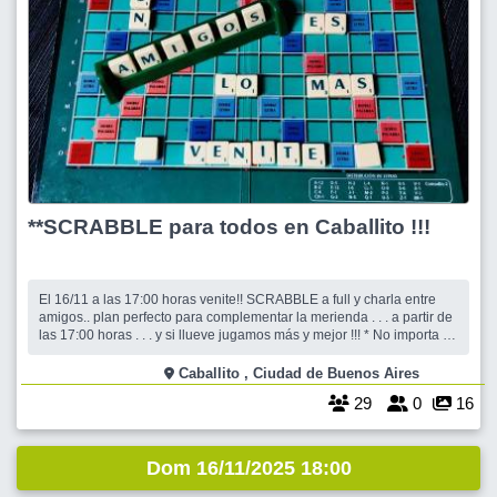
**SCRABBLE para todos en Caballito !!!
El 16/11 a las 17:00 horas venite!! SCRABBLE a full y charla entre
amigos.. plan perfecto para complementar la merienda . . . a partir de
las 17:00 horas . . . y si llueve jugamos más y mejor !!! * No importa tu
nivel de juego, vamos a divertirnos y aprender. * no hace falta que
lleves juego. solo un bolígrafo para anotar. ** IMPORTAN
Caballito , Ciudad de Buenos Aires
29
0
16
Dom 16/11/2025 18:00