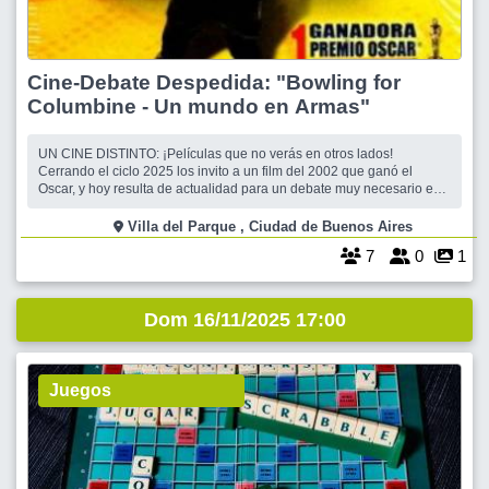
Cine-Debate Despedida: "Bowling for
Columbine - Un mundo en Armas"
UN CINE DISTINTO: ¡Películas que no verás en otros lados!
Cerrando el ciclo 2025 los invito a un film del 2002 que ganó el
Oscar, y hoy resulta de actualidad para un debate muy necesario en
nuestra sociedad. Hay cosas que casi todos conocemos de ciertos
paises. Algunas nos generan placer, otras un amplio rechazo, por ej.
Villa del Parque , Ciudad de Buenos Aires
que en EEUU cualqu
7
0
1
Dom 16/11/2025 17:00
Juegos