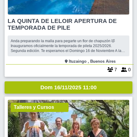
LA QUINTA DE LELOIR APERTURA DE
TEMPORADA DE PILE
Anda preparando la malla para pegarte un flor de chapuzón 🤣
Inauguramos oficialmente la temporada de pileta 2025/2026.
Segunda edición. Te esperamos el Domingo 16 de Noviembre A las
11hs. Y hasta las 19 hrs. Para disfrutar de un día excelente!! En esta
oportunidad el costo será de $18.000 Habrá cositas para picar de
Ituzaingo , Buenos Aires
entrada y hela
7
0
Dom 16/11/2025 11:00
Talleres y Cursos