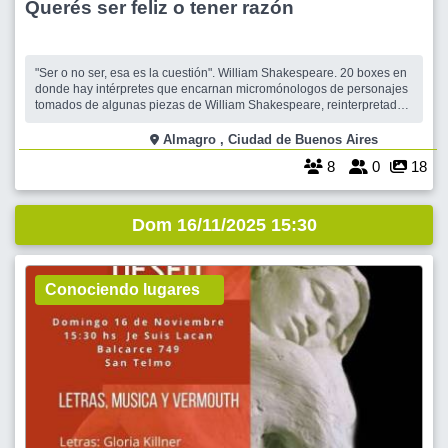
Querés ser feliz o tener razón
"Ser o no ser, esa es la cuestión". William Shakespeare. 20 boxes en
donde hay intérpretes que encarnan micromónologos de personajes
tomados de algunas piezas de William Shakespeare, reinterpretados
por la artista como Hamlet, Gertrudis, Ofelia, Polonio, Miranda,
Calibán, Próspero, Macbeth, Julieta, Romeo, etc. El espectáculo
Almagro , Ciudad de Buenos Aires
plantea un m
8
0
18
Dom 16/11/2025 15:30
Conociendo lugares