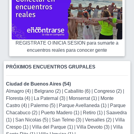
REGISTRATE O INICIA SESION para sumarte a
encuentros reales para conocer gente
PRÓXIMOS ENCUENTROS GRUPALES
Ciudad de Buenos Aires (54)
Almagro (4)
|
Belgrano (2)
|
Caballito (6)
|
Congreso (2)
|
Floresta (4)
|
La Paternal (3)
|
Monserrat (1)
|
Monte
Castro (4)
|
Palermo (5)
|
Parque Avellaneda (1)
|
Parque
Chacabuco (2)
|
Puerto Madero (1)
|
Retiro (1)
|
Saavedra
(1)
|
San Nicolas (5)
|
San Telmo (3)
|
Versalles (2)
|
Villa
Crespo (1)
|
Villa del Parque (1)
|
Villa Devoto (3)
|
Villa