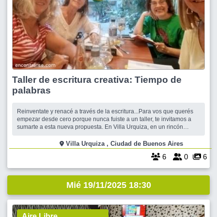
Taller de escritura creativa: Tiempo de
palabras
Reinventate y renacé a través de la escritura...Para vos que querés
empezar desde cero porque nunca fuiste a un taller, te invitamos a
sumarte a esta nueva propuesta. En Villa Urquiza, en un rincón
agradable y tranquilo, nos juntamos para escribir. Para poner en
palabras todo lo que hace mucho querés contar o contarte... La cita
Villa Urquiza , Ciudad de Buenos Aires
es a las 17
6
0
6
Mié 19/11/2025 18:30
Aire Libre