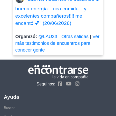
buena energía... rica comida... y
excelentes compañeros!!!! me
encantó 💕" (20/06/2026)
Organizó:
@LAU33
-
Otras salidas
|
Ver
más testimonios de encuentros para
conocer gente
Seguinos:
Ayuda
Buscar