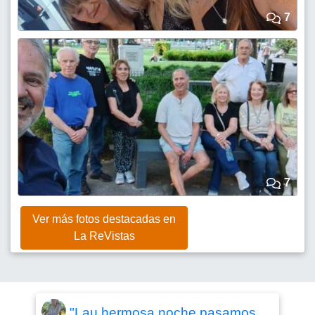
7
7
Ver más fotos destacadas en
La ReVistas
"Lau hermosa noche pasamos ...