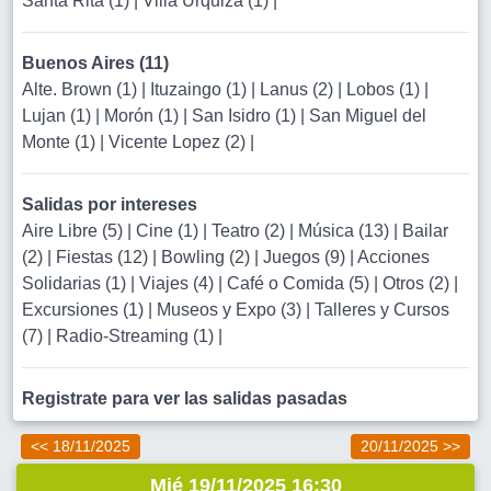
Santa Rita (1)
|
Villa Urquiza (1)
|
Buenos Aires (11)
Alte. Brown (1)
|
Ituzaingo (1)
|
Lanus (2)
|
Lobos (1)
|
Lujan (1)
|
Morón (1)
|
San Isidro (1)
|
San Miguel del
Monte (1)
|
Vicente Lopez (2)
|
Salidas por intereses
Aire Libre (5)
|
Cine (1)
|
Teatro (2)
|
Música (13)
|
Bailar
(2)
|
Fiestas (12)
|
Bowling (2)
|
Juegos (9)
|
Acciones
Solidarias (1)
|
Viajes (4)
|
Café o Comida (5)
|
Otros (2)
|
Excursiones (1)
|
Museos y Expo (3)
|
Talleres y Cursos
(7)
|
Radio-Streaming (1)
|
Registrate para ver las salidas pasadas
<< 18/11/2025
20/11/2025 >>
Mié 19/11/2025 16:30