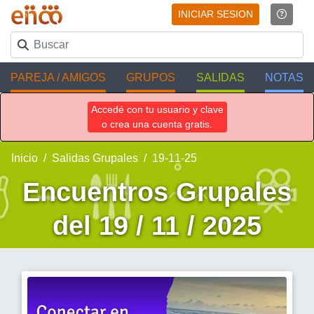
INICIAR SESION
PAREJA / AMIGOS
GRUPOS
SALIDAS
NOTAS
Accedé con tu usuario y clave
o crea una cuenta gratis.
Inicio
Salidas Grupales
19-11-25
Encuentros Grupales
del 19 / 11 / 2025