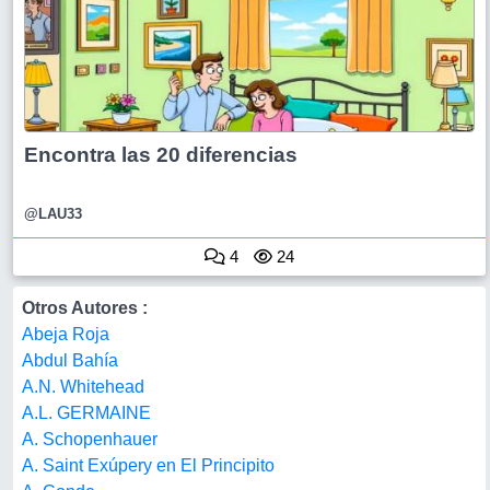
Encontra las 20 diferencias
@LAU33
4
24
Otros Autores :
Abeja Roja
Abdul Bahía
A.N. Whitehead
A.L. GERMAINE
A. Schopenhauer
A. Saint Exúpery en El Principito