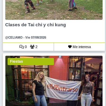
Clases de Tai chi y chi kung
@CELIAMO
- Vie 07/08/2026
0
2
Me interesa
Fiestas