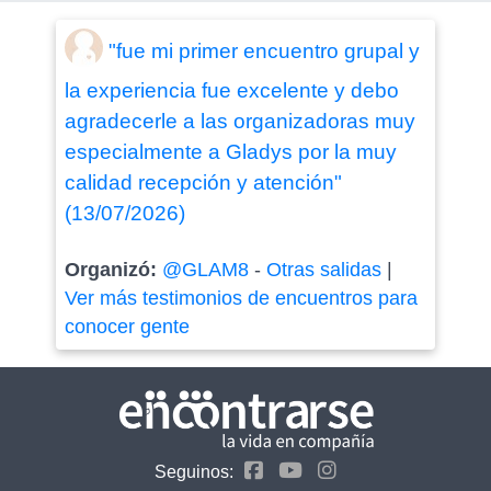
"fue mi primer encuentro grupal y
la experiencia fue excelente y debo
agradecerle a las organizadoras muy
especialmente a Gladys por la muy
calidad recepción y atención"
(13/07/2026)
Organizó:
@GLAM8
-
Otras salidas
|
Ver más testimonios de encuentros para
conocer gente
Seguinos: