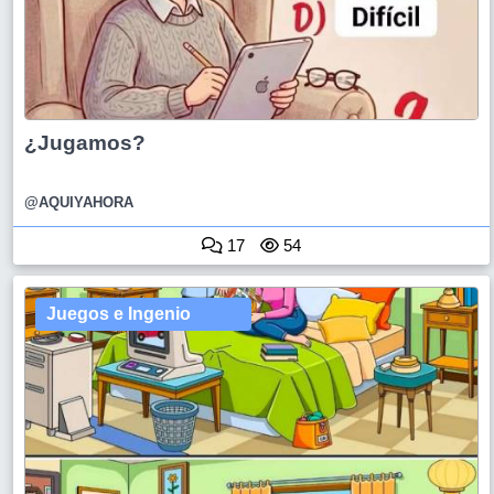
¿Jugamos?
@AQUIYAHORA
17
54
Juegos e Ingenio