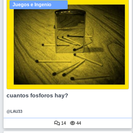
Juegos e Ingenio
cuantos fosforos hay?
@LAU33
14
44