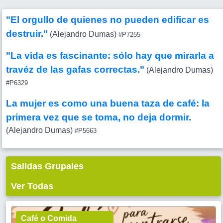
"El orgullo de quienes no pueden edificar es
destruir."
(Alejandro Dumas)
#P7255
"La vida es fascinante: sólo hay que mirarla a
travéz de las gafas correctas."
(Alejandro Dumas)
#P6329
La mujer es como una buena taza de café: la
primera vez que se toma, no deja dormir.
(Alejandro Dumas)
#P5663
Salidas Grupales
Ver Todas
Café o Comida